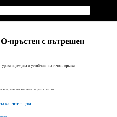
 О-пръстен с вътрешен
урява надеждна и устойчива на течове връзка
яща или дали има налични опции за ремонт.
ата клиентска цена
щане