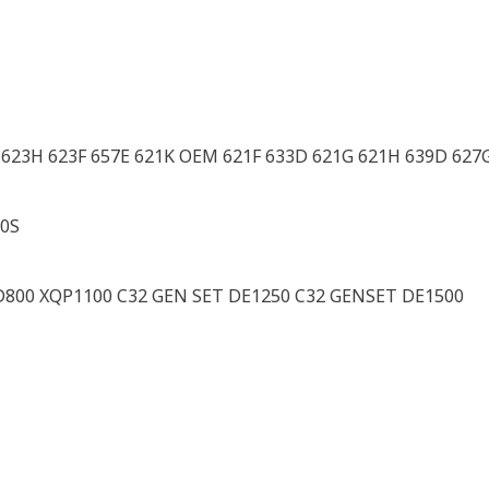
G 623H 623F 657E 621K OEM 621F 633D 621G 621H 639D 627
00S
D800 XQP1100 C32 GEN SET DE1250 C32 GENSET DE1500