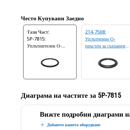
Често Купувани Заедно
Тази Част:
214-7568:
5P-7815:
Уплътнение О-
Уплътнителен О-
пръстен за съхранение
пръстен с вътрешен
(SAE 9/16-18)
диаметър 37,46 мм
Диаграма на частите за
5P-7815
Вижте подробни диаграми н
Добавете вашето оборудване