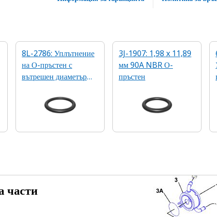
8L-2786: Уплътнение
3J-1907: 1,98 x 11,89
на О-пръстен с
мм 90A NBR О-
вътрешен диаметър
пръстен
16,36 мм
а части