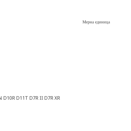
Мерна единица
 D10R D11T D7R II D7R XR