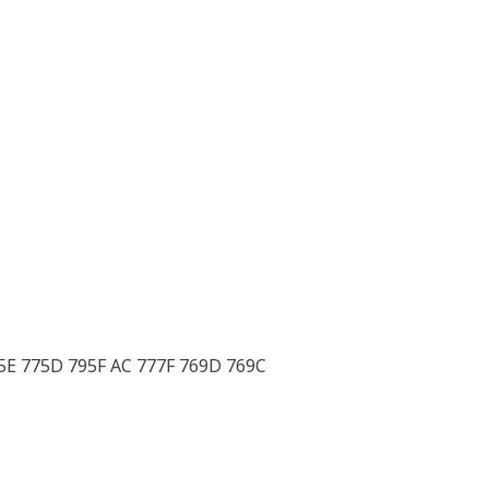
5E 775D 795F AC 777F 769D 769C