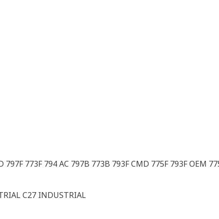
3D 797F 773F 794 AC 797B 773B 793F CMD 775F 793F OEM 77
TRIAL C27 INDUSTRIAL