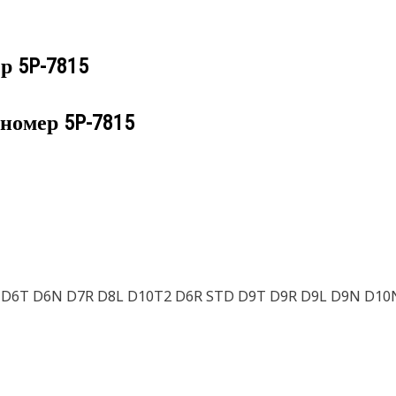
ер
5P-7815
 номер
5P-7815
6R D6T D6N D7R D8L D10T2 D6R STD D9T D9R D9L D9N D10N