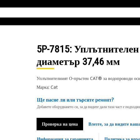
5P-7815
: Уплътнителен
диаметър 37,46 мм
Уплътнителният О-пръстен CAT® за водопроводи осиг
Марка: Cat
Ще пасне ли или търсите ремонт?
Добавете оборудването си, за да видите дали тази част е подход
Проверка на цена
Влезте, за да видите ваш
Информация за гаранцията
Политика за връ