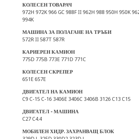
КОЛЕСЕН ТОВАРАЧ
972H 972K 966 GC 988F II 962H 988 950H 950K 96
994K
МАШИНА ЗА ПОЛАГАНЕ НА ТРЪБИ
572R II 587T 587R
КАРИЕРЕН КАМИОН
775D 775B 773E 771D 771C
КОЛЕСЕН СКРЕПЕР
651E 657E
ДВИГАТЕЛ НА КАМИОН
C9 C-15 C-16 3406E 3406C 3406B 3126 C13 C15
ДВИГАТЕЛ - МАШИНА
C27 C4.4
МОБИЛЕН ХИДР. ЗАХРАНВАЩ БЛОК
329D L 325D 330D2 323D L