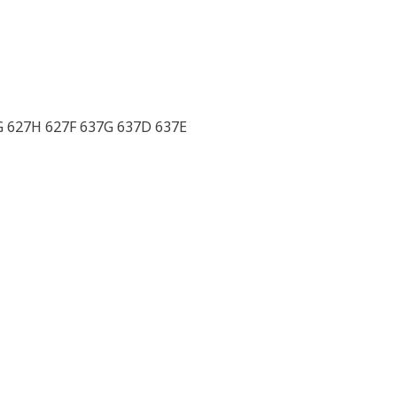
G 627H 627F 637G 637D 637E