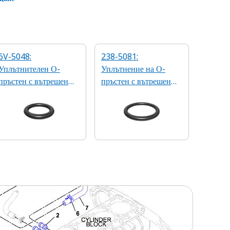
6V-5048:
238-5081:
Уплътнителен О-
Уплътнение на О-
пръстен с вътрешен
пръстен с вътрешен
диаметър 8,92 мм
диаметър 19,18 мм