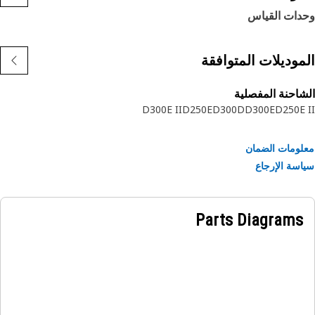
دات القياس
موديلات المتوافقة
احنة المفصلية
D300E II
D250E
D300D
D300E
D250E
ومات الضمان
سة الإرجاع
Parts Diagrams