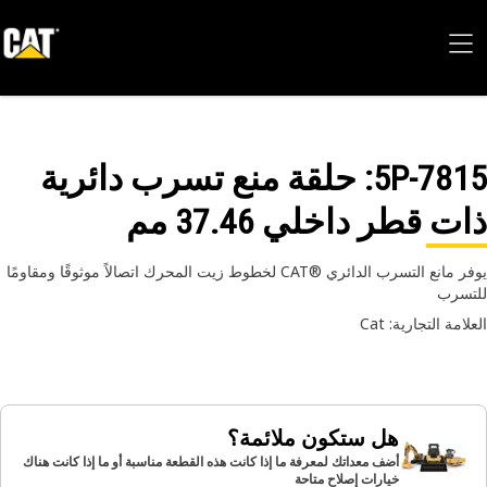
5P-78
: حلقة منع تسرب دائرية
ت قطر داخلي 37.46 مم
يوفر مانع التسرب الدائري ®CAT لخطوط زيت المحرك اتصالاً موثوقًا ومقاومًا
سرب
امة التجارية: Cat
هل ستكون ملائمة؟
أضف معداتك لمعرفة ما إذا كانت هذه القطعة مناسبة أو ما إذا كانت هناك
خيارات إصلاح متاحة