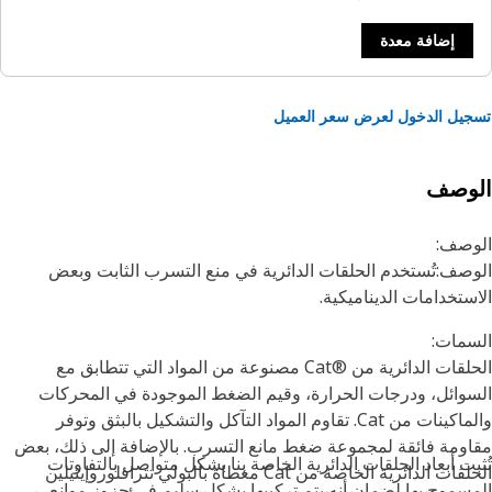
إضافة معدة
يل الدخول لعرض سعر العميل
لوصف
وصف:
صف:تُستخدم الحلقات الدائرية في منع التسرب الثابت وبعض
ستخدامات الديناميكية.
مات:
الحلقات الدائرية من Cat®‎ مصنوعة من المواد التي تتطابق مع
وائل، ودرجات الحرارة، وقيم الضغط الموجودة في المحركات
والماكينات من Cat. تقاوم المواد التآكل والتشكيل بالبثق وتوفر
ومة فائقة لمجموعة ضغط مانع التسرب. بالإضافة إلى ذلك، بعض
بت أبعاد الحلقات الدائرية الخاصة بنا بشكل متواصل بالتفاوتات
الحلقات الدائرية الخاصة من Cat مغطاة بالبولي تترافلوروإيثيلين
سموح بها لضمان أنه يتم تركيبها بشكل سليم في حزوز موانع