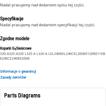
Nadal pracujemy nad dodaniem opisu tej części.
Specyfikacje
Nadal pracujemy nad dodaniem specyfikacji tej części.
Zgodne modele
Koparki GąSienicowe
320-A
325-A
320 L
325-A L
320-A L
EL240B
EL240C
EL200B
E120B
E110B
E240C
E240B
E200B
Informacje o gwarancji
Zasady zwrotów
Parts Diagrams