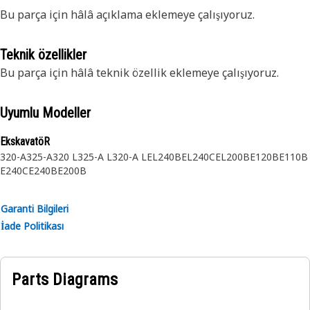
Bu parça için hâlâ açıklama eklemeye çalışıyoruz.
Teknik özellikler
Bu parça için hâlâ teknik özellik eklemeye çalışıyoruz.
Uyumlu Modeller
EkskavatöR
320-A
325-A
320 L
325-A L
320-A L
EL240B
EL240C
EL200B
E120B
E110B
E240C
E240B
E200B
Garanti Bilgileri
İade Politikası
Parts Diagrams