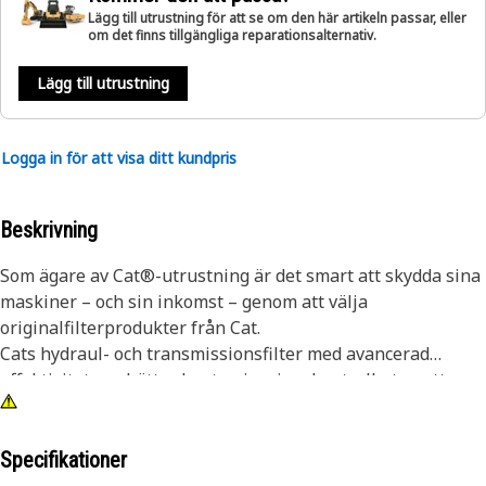
Lägg till utrustning för att se om den här artikeln passar, eller
om det finns tillgängliga reparationsalternativ.
Lägg till utrustning
Logga in för att visa ditt kundpris
Beskrivning
Som ägare av Cat®-utrustning är det smart att skydda sina
maskiner – och sin inkomst – genom att välja
originalfilterprodukter från Cat.
Cats hydraul- och transmissionsfilter med avancerad
effektivitet ger bättre kontamineringskontroll utan att
göra avkall på smutskapaciteten. Våra filter tillverkas i
förbättrat filtermaterial och erbjuder högre effektivitet,
bättre kapacitet och lägre tryckfall. Avståndet mellan
Specifikationer
vecken hålls konstant med hjälp av akrylvulster som