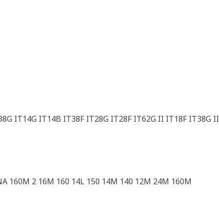
8G IT14G IT14B IT38F IT28G IT28F IT62G II IT18F IT38G II
NA 160M 2 16M 160 14L 150 14M 140 12M 24M 160M