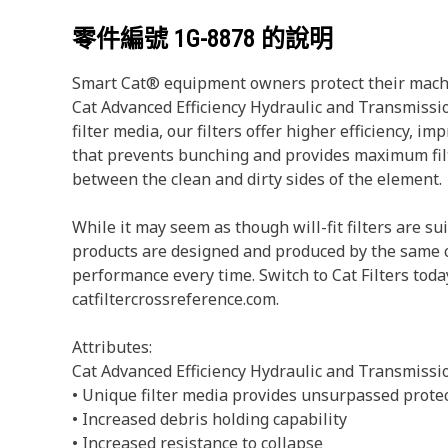
零件編號
1G-8878
的說明
Smart Cat® equipment owners protect their machin
Cat Advanced Efficiency Hydraulic and Transmissio
filter media, our filters offer higher efficiency, 
that prevents bunching and provides maximum filtra
between the clean and dirty sides of the element.
While it may seem as though will-fit filters are
products are designed and produced by the same c
performance every time. Switch to Cat Filters today
catfiltercrossreference.com.
Attributes:
Cat Advanced Efficiency Hydraulic and Transmission
• Unique filter media provides unsurpassed prote
• Increased debris holding capability
• Increased resistance to collapse