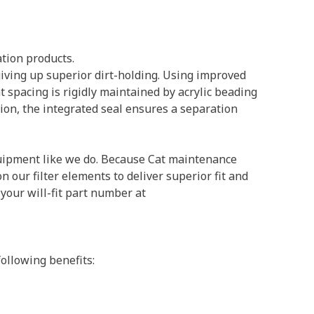
tion products.
giving up superior dirt-holding. Using improved
at spacing is rigidly maintained by acrylic beading
tion, the integrated seal ensures a separation
quipment like we do. Because Cat maintenance
ur filter elements to deliver superior fit and
 your will-fit part number at
following benefits: