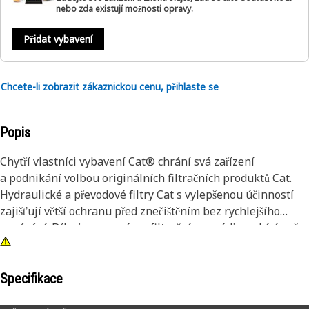
nebo zda existují možnosti opravy.
Přidat vybavení
Chcete-li zobrazit zákaznickou cenu, přihlaste se
Popis
Chytří vlastníci vybavení Cat® chrání svá zařízení
a podnikání volbou originálních filtračních produktů Cat.
Hydraulické a převodové filtry Cat s vylepšenou účinností
zajišťují větší ochranu před znečištěním bez rychlejšího
ucpávání. Díky inovovanému filtračnímu médiu nabízí naše
filtry vyšší účinnost, vylepšenou kapacitu a nižší pokles
tlaku. Rozteč mezi pleteninami je pevně udržována
akrylovými obrubami, které zamezují stahování a udržují
Specifikace
maximální plochu filtračního povrchu po celou dobu