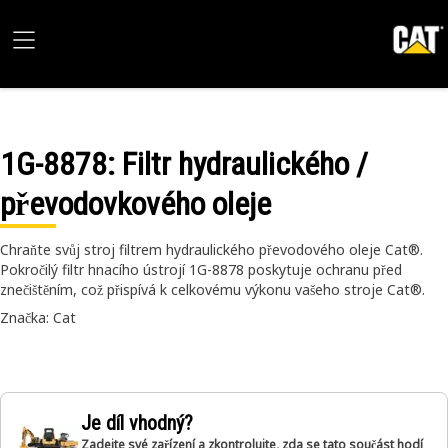
1G-8878
: Filtr hydraulického /
převodovkového oleje
Chraňte svůj stroj filtrem hydraulického převodového oleje Cat®.
Pokročilý filtr hnacího ústrojí 1G-8878 poskytuje ochranu před
znečištěním, což přispívá k celkovému výkonu vašeho stroje Cat®.
Značka: Cat
Je díl vhodný?
Zadejte své zařízení a zkontrolujte, zda se tato součást hodí