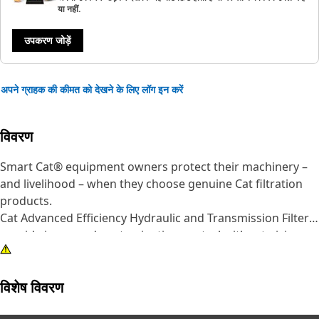
या नहीं.
उपकरण जोड़ें
अपने ग्राहक की कीमत को देखने के लिए लॉग इन करें
विवरण
Smart Cat® equipment owners protect their machinery –
and livelihood – when they choose genuine Cat filtration
products.
Cat Advanced Efficiency Hydraulic and Transmission Filters
provide increased contamination control without giving up
superior dirt-holding. Using improved filter media, our
filters offer higher efficiency, improved capacity and lower
विशेष विवरण
pressure drop characteristics. Pleat spacing is rigidly
maintained by acrylic beading that prevents bunching and