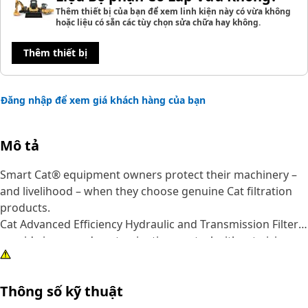
Thêm thiết bị của bạn để xem linh kiện này có vừa không
hoặc liệu có sẵn các tùy chọn sửa chữa hay không.
Thêm thiết bị
Đăng nhập để xem giá khách hàng của bạn
Mô tả
Smart Cat® equipment owners protect their machinery –
and livelihood – when they choose genuine Cat filtration
products.
Cat Advanced Efficiency Hydraulic and Transmission Filters
provide increased contamination control without giving up
superior dirt-holding. Using improved filter media, our
filters offer higher efficiency, improved capacity and lower
Thông số kỹ thuật
pressure drop characteristics. Pleat spacing is rigidly
maintained by acrylic beading that prevents bunching and