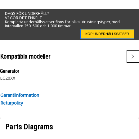
DAGS FÖR UNDERHÅLL?
VI GÖR DET ENKELT
Kompletta underhållssatser finns för olika utrustningstyper, med
intervallen 250, 500 och 1 000 timmar.
KÖP UNDERHÅLLSSATSER
Kompatibla modeller
Generator
LC20XX
Garantiinformation
Returpolicy
Parts Diagrams