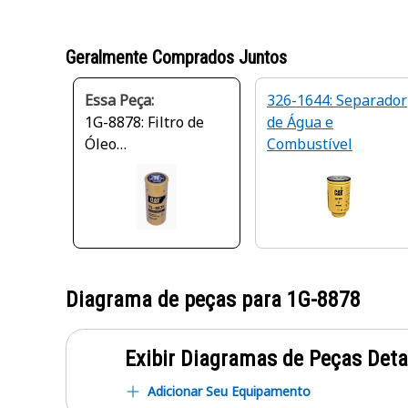
Geralmente Comprados Juntos
Essa Peça:
326-1644: Separador
1G-8878: Filtro de
de Água e
Óleo
Combustível
Hidráulico/Transmis
são
Diagrama de peças para
1G-8878
Exibir Diagramas de Peças Det
Adicionar Seu Equipamento