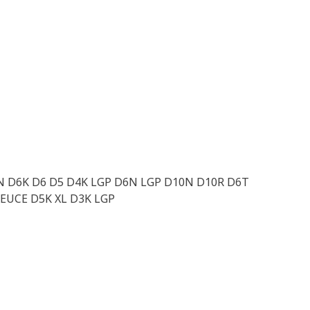
D6N D6K D6 D5 D4K LGP D6N LGP D10N D10R D6T
DEUCE D5K XL D3K LGP