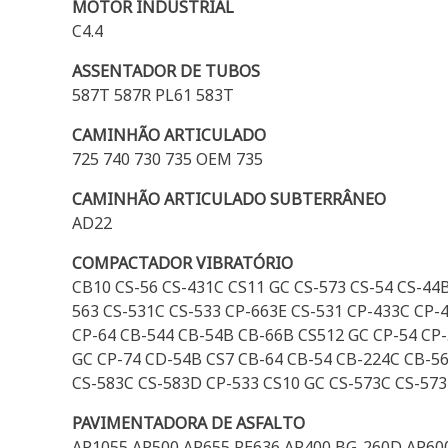
MOTOR INDUSTRIAL
C4.4
ASSENTADOR DE TUBOS
587T 587R PL61 583T
CAMINHÃO ARTICULADO
725 740 730 735 OEM 735
CAMINHÃO ARTICULADO SUBTERRÂNEO
AD22
COMPACTADOR VIBRATÓRIO
CB10 CS-56 CS-431C CS11 GC CS-573 CS-54 CS-44
563 CS-531C CS-533 CP-663E CS-531 CP-433C CP-
CP-64 CB-544 CB-54B CB-66B CS512 GC CP-54 CP
GC CP-74 CD-54B CS7 CB-64 CB-54 CB-224C CB-5
CS-583C CS-583D CP-533 CS10 GC CS-573C CS-57
PAVIMENTADORA DE ASFALTO
AP1055 AP500 AP655 PE636 AP400 BG-260D AP600