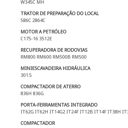
W345C MH
TRATOR DE PREPARAÇÃO DO LOCAL
586C 2864C
MOTOR A PETRÓLEO
C175-16 3512E
RECUPERADORA DE RODOVIAS
RM800 RM600 RM500B RM500
MINIESCAVADEIRA HIDRÁULICA
301.5
COMPACTADOR DE ATERRO
836H 836G
PORTA-FERRAMENTAS INTEGRADO
IT62G IT62H IT14G2 IT24F IT12B IT14F IT38H IT3
COMPACTADOR