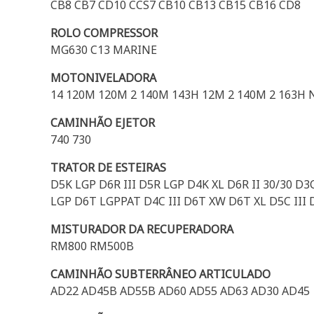
CB8 CB7 CD10 CCS7 CB10 CB13 CB15 CB16 CD8
ROLO COMPRESSOR
MG630 C13 MARINE
MOTONIVELADORA
14 120M 120M 2 140M 143H 12M 2 140M 2 163H 
CAMINHÃO EJETOR
740 730
TRATOR DE ESTEIRAS
D5K LGP D6R III D5R LGP D4K XL D6R II 30/30 
LGP D6T LGPPAT D4C III D6T XW D6T XL D5C III
MISTURADOR DA RECUPERADORA
RM800 RM500B
CAMINHÃO SUBTERRÂNEO ARTICULADO
AD22 AD45B AD55B AD60 AD55 AD63 AD30 AD45