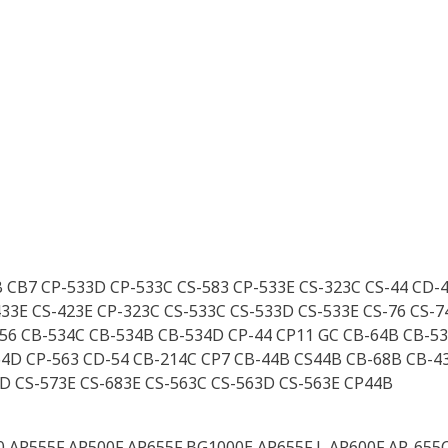
B CB7 CP-533D CP-533C CS-583 CP-533E CS-323C CS-44 CD-4
433E CS-423E CP-323C CS-533C CS-533D CS-533E CS-76 CS-
-56 CB-534C CB-534B CB-534D CP-44 CP11 GC CB-64B CB-5
64D CP-563 CD-54 CB-214C CP7 CB-44B CS44B CB-68B CB-4
3D CS-573E CS-683E CS-563C CS-563D CS-563E CP44B
 AP555F AP500F AP655F BG1000E AP655F L AP600F AP-655