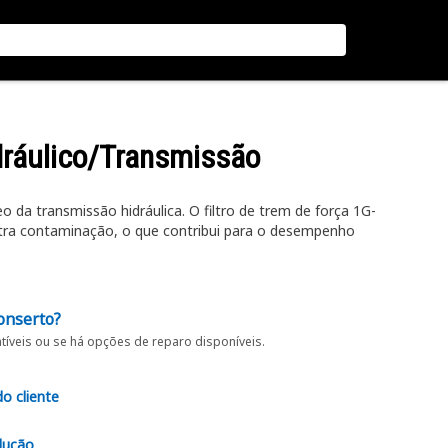
idráulico/Transmissão
 da transmissão hidráulica. O filtro de trem de força 1G-
ntra contaminação, o que contribui para o desempenho
onserto?
íveis ou se há opções de reparo disponíveis.
do cliente
lução