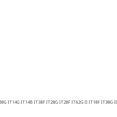
8G IT14G IT14B IT38F IT28G IT28F IT62G II IT18F IT38G II