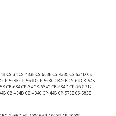
4B CS-34 CS-433E CS-663E CS-433C CS-531D CS-
74 CP-563E CP-563D CP-563C CB46B CS-64 CB-545
35B CB-634 CP-34 CB-634C CB-634D CP-76 CP12
34B CB-434D CB-434C CP-44B CP-573E CS-583E
C BG-2455D AP-1000E AP-1000D AP-1000F