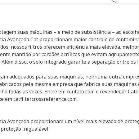
egem suas máquinas – e meio de subsistência – ao escolher
ência Avançada Cat proporcionam maior controle de contamin
dos, nossos filtros oferecem eficiência mais elevada, melho
ente mantido por cordões acrílicos que evitam agrupament
o. Além disso, o selo integrado garante a separação entre os
 sejam adequados para suas máquinas, nenhuma outra empre
fabricados pela mesma empresa que fabrica suas máquinas 
ho todas as vezes. Entre em contato com o revendedor Caterp
 em catfiltercrossreference.com.
ência Avançada proporcionam um nível mais elevado de proteç
 proteção inigualável