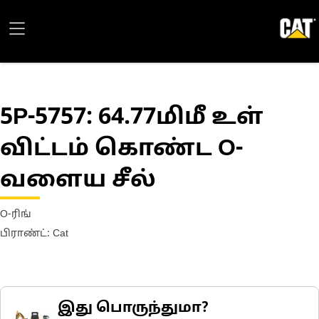
5P-5757
: 64.77மிமீ உள்
விட்டம் கொண்ட O-
வளைய சீல்
O-ரிங்
பிராண்ட்: Cat
இது பொருந்துமா?