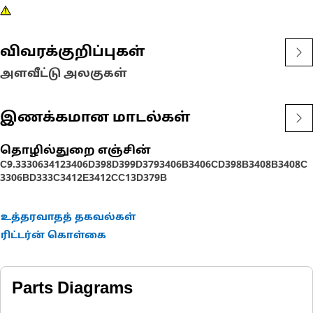
விவரக்குறிப்புகள்
அளவீட்டு அலகுகள்
இணக்கமான மாடல்கள்
தொழில்துறை எஞ்சின்
C9.3
3306
3412
3406
D398
D399
D379
3406B
3406C
D398B
3408B
3408C
3306B
D333C
3412E
3412C
C13
D379B
உத்தரவாதத் தகவல்கள்
ரிட்டர்ன் கொள்கை
Parts Diagrams