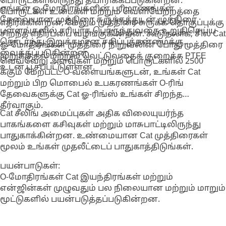
பொருட்களிலிருந்து தயாரிக்கப்படுகின்றன.
எங்கள் ஓ-மோதிரங்களின் பரிமாணங்கள்
பொருட்கள் உடைகள் மற்றும் வெளியேற்றத்தை
தேவையான முத்திரை சுருக்கத்துடன் முத்திரை
எதிர்க்கின்றன, மேலும் முத்திரை சுருக்க தொகுப்புக்கு
பள்ளங்களில் சரியாக பொருந்துவதை உறுதிசெய்ய
சிறந்த எதிர்ப்பை வழங்குகின்றன. கூடுதலாக, சில Cat
தொடர்ந்து இறுக்கமான சகிப்புத்தன்மைக்கு
ஓ-மோதிரங்கள் முத்திரை நிறுவலின் போது முத்திரை
வைக்கப்படுகின்றன.
முறுக்குதல் மற்றும் வெட்டுவதைக் குறைக்க PTFE
வெவ்வேறு அளவுகள் மற்றும் பொருட்களில் 2500
உடன் பூசப்பட்டுள்ளன.
க்கும் மேற்பட்ட O-வளையங்களுடன், உங்கள் Cat
மற்றும் பிற மொபைல் உபகரணங்கள் O-ரிங்
தேவைகளுக்கு Cat ஓ-ரிங்ஸ் உங்கள் சிறந்த
தீர்வாகும்.
Cat சீலிங் அமைப்புகள் அதிக விலையுயர்ந்த
பாகங்களை கசிவுகள் மற்றும் மாசுபாட்டிலிருந்து
பாதுகாக்கின்றன. உண்மையான Cat முத்திரைகள்
மூலம் உங்கள் முதலீட்டைப் பாதுகாத்திடுங்கள்.
பயன்பாடுகள்:
O-மோதிரங்கள் Cat இயந்திரங்கள் மற்றும்
என்ஜின்கள் முழுவதும் பல நிலையான மற்றும் மாறும்
மூட்டுகளில் பயன்படுத்தப்படுகின்றன.