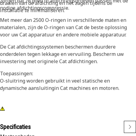
zorgen dat ze goed in afdichtingsgroeven passen met de
draaien van de afdichting en het zagen tijdens de
nodige afdichtingscompressie.
installatie te minimaliseren.
Met meer dan 2500 O-ringen in verschillende maten en
materialen, zijn de O-ringen van Cat de beste oplossing
voor uw Cat apparatuur en andere mobiele apparatuur.
De Cat afdichtingssystemen beschermen duurdere
onderdelen tegen lekkage en vervuiling. Bescherm uw
investering met originele Cat afdichtingen.
Toepassingen:
O-sluitring worden gebruikt in veel statische en
dynamische aansluitingin Cat machines en motoren.
Specificaties