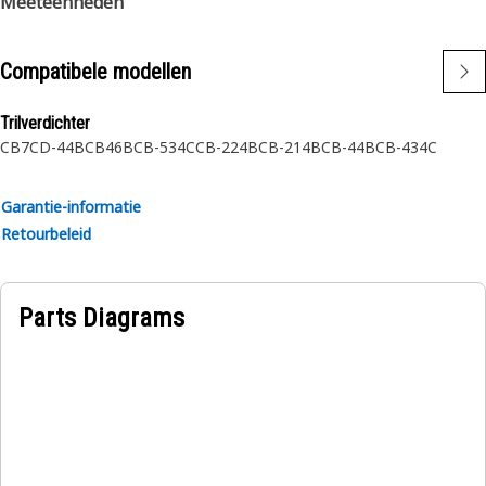
Meeteenheden
Compatibele modellen
Trilverdichter
CB7
CD-44B
CB46B
CB-534C
CB-224B
CB-214B
CB-44B
CB-434C
Garantie-informatie
Retourbeleid
Parts Diagrams