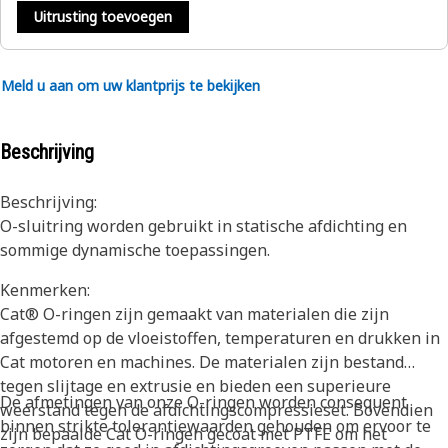
Uitrusting toevoegen
Meld u aan om uw klantprijs te bekijken
Beschrijving
Beschrijving:
O-sluitring worden gebruikt in statische afdichting en
sommige dynamische toepassingen.
Kenmerken:
Cat® O-ringen zijn gemaakt van materialen die zijn
afgestemd op de vloeistoffen, temperaturen en drukken in
Cat motoren en machines. De materialen zijn bestand
tegen slijtage en extrusie en bieden een superieure
De afmetingen van onze O-ringen worden consequent
weerstand tegen de afdichtingscompressieset. Bovendien
binnen strikte tolerantiewaarden gehouden om ervoor te
zijn bepaalde Cat O-ringen gecoat met PTFE om het