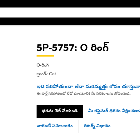
5P-5757
: O రింగ్
O-రింగ్
బ్రాండ్: Cat
ఇది సరిపోతుందా లేదా మరమ్మత్తు కోసం చూస్తున్
ఈ పార్ట్ సరిపోతుందో లేదో చూడటానికి మీ పరికరాలను జోడించండి.
ధరను చెక్ చేయండి
మీ కస్టమర్ ధరను వీక్షించడాన
వారంటీ సమాచారం
రిటర్న్ విధానం