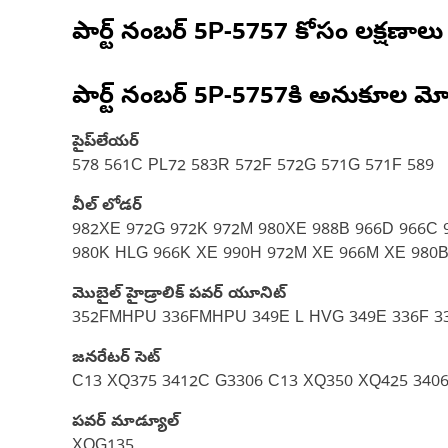
పార్ట్ నంబర్
5P-5757
కోసం లక్షణాలు
పార్ట్ నంబర్
5P-5757
కి అనుకూల మో
పైప్‌లేయర్
578 561C PL72 583R 572F 572G 571G 571F 589
వీల్ లోడర్
982XE 972G 972K 972M 980XE 988B 966D 966C 966
980K HLG 966K XE 990H 972M XE 966M XE 980B
మొబైల్ హైడ్రాలిక్ పవర్ యూనిట్
352FMHPU 336FMHPU 349E L HVG 349E 336F 3
జనరేటర్ సెట్
C13 XQ375 3412C G3306 C13 XQ350 XQ425 340
పవర్ మాడ్యూల్
XQG135