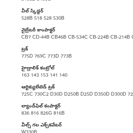
వీల్ స్కిడ్డర్
528B 518 528 530B
వైబ్రేటరీ కాంపాక్టర్
CB7 CD-44B CB46B CB-534C CB-224B CB-214B 
ట్రక్
775D 769C 773D 773B
హైడ్రాలిక్ కంట్రోల్
163 143 153 141 140
ఆర్టిక్యులేటెడ్ ట్రక్
725C 730C2 D30D D250B D25D D350D D300D 725
ల్యాండ్‌ఫిల్ కంపాక్టర్
836 816 826G 816B
వీల్స్ గల ఎక్స్‌కవేటర్
W330B