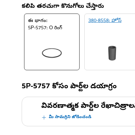
కలిపి తరచుగా కొనుగోలు చేస్తారు
ఈ భాగం:
380-8558: హోస్
5P-5757: O రింగ్
5P-5757
కోసం పార్ట్‌ల డయాగ్రం
వివరణాత్మక పార్ట్‌ల రేఖాచిత్రాల
మీ సామగ్రిని జోడించండి