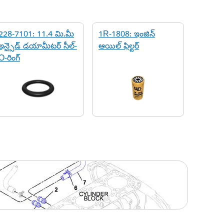
228-7101: 11.4 మి.మీ
1R-1808: ఇంజిన్
ఇన్సైడ్ డయామీటర్ సీల్-
ఆయిల్ ఫిల్టర్
O-రింగ్