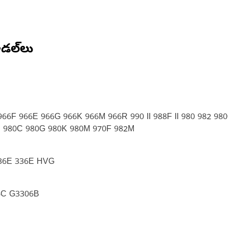
డల్‌లు
F 966E 966G 966K 966M 966R 990 II 988F II 980 982 980G
 980C 980G 980K 980M 970F 982M
36E 336E HVG
6C G3306B