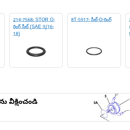
214-7568: STOR O-
8T-5917: సీల్-O-రింగ్
రింగ్ సీల్ (SAE 9/16-
18)
ను వీక్షించండి