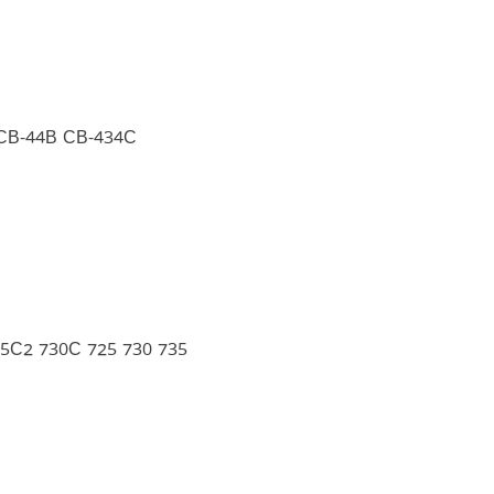
CB-44B CB-434C
C2 730C 725 730 735