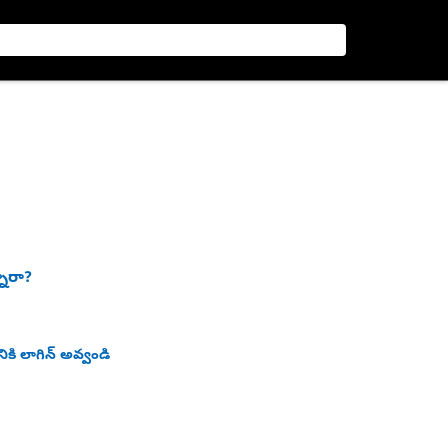
నారా?
ికి లాగిన్ అవ్వండి