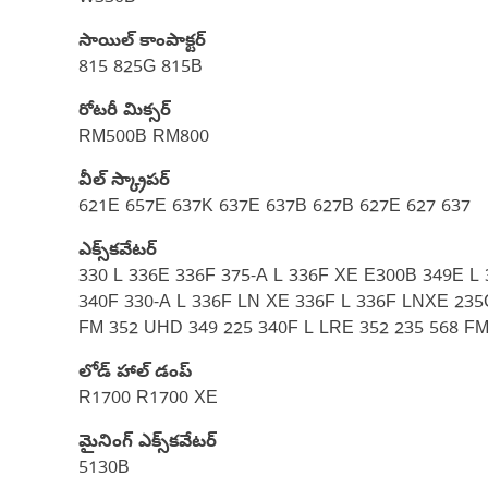
సాయిల్ కాంపాక్టర్‌
815 825G 815B
రోటరీ మిక్సర్
RM500B RM800
వీల్ స్క్రాపర్‌
621E 657E 637K 637E 637B 627B 627E 627 637
ఎక్స్‌కవేటర్
330 L 336E 336F 375-A L 336F XE E300B 349E L 
340F 330-A L 336F LN XE 336F L 336F LNXE 23
FM 352 UHD 349 225 340F L LRE 352 235 568 FM
లోడ్ హాల్ డంప్
R1700 R1700 XE
మైనింగ్ ఎక్స్‌కవేటర్
5130B