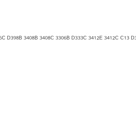
406C D398B 3408B 3408C 3306B D333C 3412E 3412C C13 D