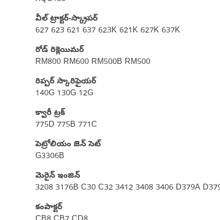
వీల్ ట్రాక్టర్-స్క్రాపర్‌
627 623 621 637 623K 621K 627K 637K
రోడ్ రిక్లెయిమర్
RM800 RM600 RM500B RM500
రిప్పర్ స్కారిఫైయర్
140G 130G 12G
క్వారీ ట్రక్
775D 775B 771C
పెట్రోలియం జెన్ సెట్
G3306B
మెరైన్ ఇంజిన్‌
3208 3176B C30 C32 3412 3408 3406 D379A D37
కంపాక్టర్
CB8 CB7 CD8