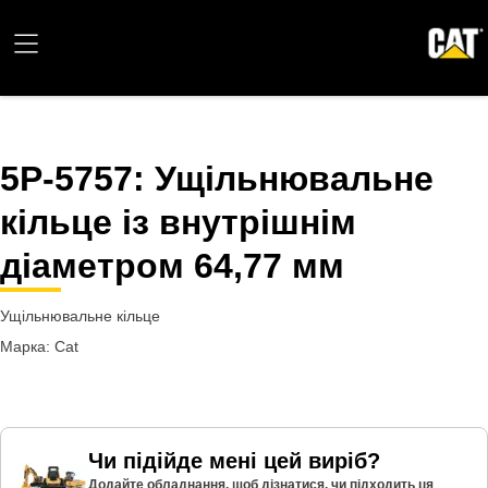
5P-5757
: Ущільнювальне
кільце із внутрішнім
діаметром 64,77 мм
Ущільнювальне кільце
Марка: Cat
Чи підійде мені цей виріб?
Додайте обладнання, щоб дізнатися, чи підходить ця