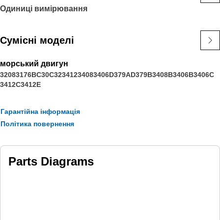
Одиниці вимірювання
Сумісні моделі
морський двигун
3208
3176B
C30
C32
3412
3408
3406
D379A
D379B
3408B
3406B
3406C
3412C
3412E
Гарантійна інформація
Політика повернення
Parts Diagrams