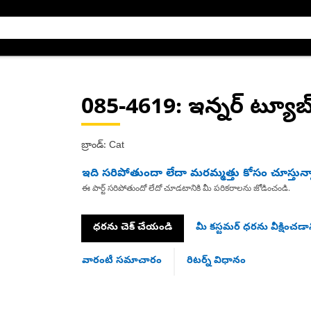
085-4619
: ఇన్నర్ ట్యూబ
బ్రాండ్: Cat
ఇది సరిపోతుందా లేదా మరమ్మత్తు కోసం చూస్తున్
ఈ పార్ట్ సరిపోతుందో లేదో చూడటానికి మీ పరికరాలను జోడించండి.
ధరను చెక్ చేయండి
మీ కస్టమర్ ధరను వీక్షించడాన
వారంటీ సమాచారం
రిటర్న్ విధానం