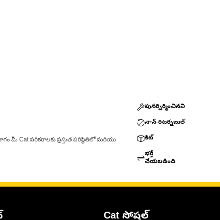
పునర్నిర్మించినవి
నాన్-రిటర్నబుల్
కిట్
ాగం మీ Cat పరికరాలకు ప్రస్తుత పరిస్థితిలో మరియు
భర్తీ
చేయబడింది
్
Cat సోషల్