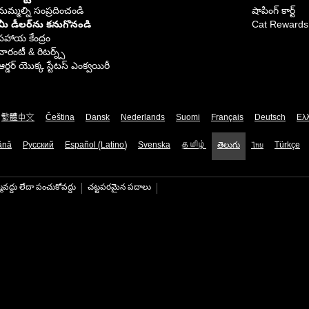
మమ్మల్ని సంప్రదించండి
షాపింగ్ కార్ట్
మీ డీలర్‌ను కనుగొనండి
Cat Rewards
సహాయ కేంద్రం
వారంటీ & రిటర్న్స్
ఆర్డర్ యొక్క స్టేటస్ ఎంక్వయిరీ
繁體中文
Čeština
Dansk
Nederlands
Suomi
Français
Deutsch
Ελ
ână
Русский
Español (Latino)
Svenska
தமிழ்
తెలుగు
ไทย
Türkçe
మవద్దు లేదా పంచుకోవద్దు
చట్టపరమైన పదాలు