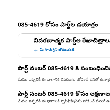
085-4619
కోసం పార్ట్‌ల డయాగ్రం
వివరణాత్మక పార్ట్‌ల రేఖాచిత్రాల
మీ సామగ్రిని జోడించండి
పార్ట్ నంబర్
085-4619
కి సంబంధించ
మేము ఇప్పటికీ ఈ భాగానికి వివరణను జోడించే పనిలో ఉన్న
పార్ట్ నంబర్
085-4619
కోసం లక్షణాల
మేము ఇప్పటికీ ఈ భాగానికి స్పెసిఫికేషన్‌ను జోడించే పనిలో 