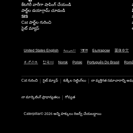
కేటగిరీ వారీగా షాపింగ్ చేయండి
పార్ట్‌ల డయాగ్రామ్ చూడండి
SIS
Cat పార్ట్‌ల గురించి
సైట్ మ్యాప్
United States English
العربية
বাংলা
Български
简体中文
ಕನ್ನಡ
한국어
Norsk
Polski
Português Do Brasil
Rom
Cat గురించి
సైట్ మ్యాప్
కుక్కీల సెట్టింగ్‌లు
నా వ్యక్తిగత సమాచారాన్ని అమ్
నా మార్కెటింగ్ ప్రాధాన్యతలు
గోప్యత
Caterpillar© 2026 అన్ని హక్కులు రిజర్వ్ చేయబడ్డాయి