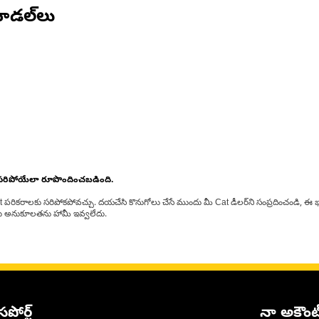
ోడల్‌లు
 సరిపోయేలా రూపొందించబడింది.
at పరికరాలకు సరిపోకపోవచ్చు. దయచేసి కొనుగోలు చేసే ముందు మీ Cat డీలర్‌ని సంప్రదించండి, ఈ భ
్‌లకు అనుకూలతను హామీ ఇవ్వలేదు.
సపోర్ట్
నా అకౌంట