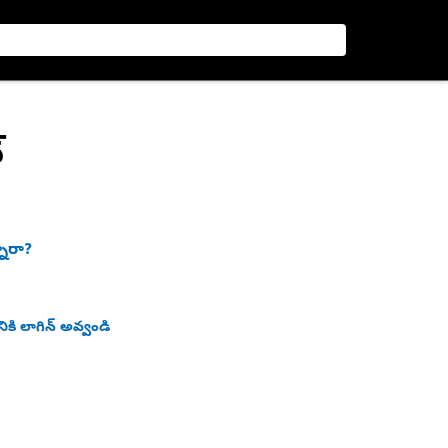
్
నారా?
ికి లాగిన్ అవ్వండి