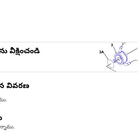
ను వీక్షించండి
ిన వివరణ
ాము.
ు
ఉన్నాము.