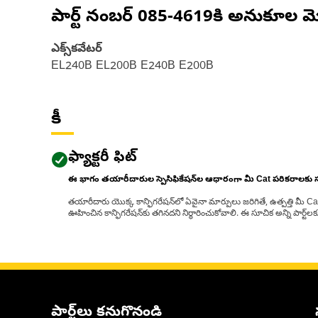
పార్ట్ నంబర్
085-4619
కి అనుకూల మ
ఎక్స్‌కవేటర్
EL240B EL200B E240B E200B
కీ
ఫ్యాక్టరీ ఫిట్
ఈ భాగం తయారీదారుల స్పెసిఫికేషన్‌ల ఆధారంగా మీ Cat పరికరాలకు
తయారీదారు యొక్క కాన్ఫిగరేషన్‌లో ఏవైనా మార్పులు జరిగితే, ఉత్పత్తి మీ C
ఊహించిన కాన్ఫిగరేషన్‌కు తగినదని నిర్ధారించుకోవాలి. ఈ సూచిక అన్ని పార్ట
పార్ట్‌లు కనుగొనండి