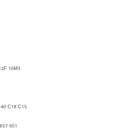
12F 16M3
40 C18 C15
657 651