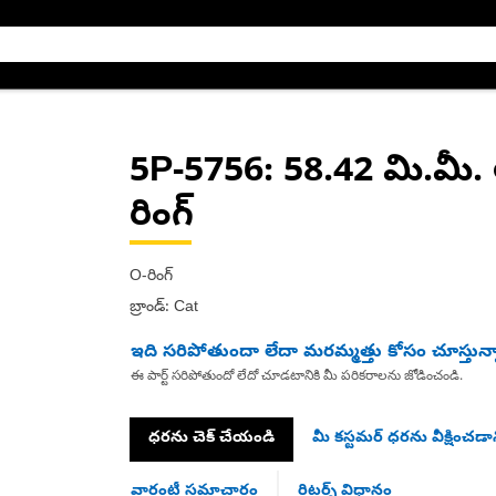
5P-5756
: 58.42 మి.మీ.
రింగ్
O-రింగ్
బ్రాండ్: Cat
ఇది సరిపోతుందా లేదా మరమ్మత్తు కోసం చూస్తున్
ఈ పార్ట్ సరిపోతుందో లేదో చూడటానికి మీ పరికరాలను జోడించండి.
ధరను చెక్ చేయండి
మీ కస్టమర్ ధరను వీక్షించడాన
వారంటీ సమాచారం
రిటర్న్ విధానం