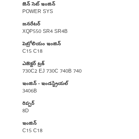
జెన్ సెట్ ఇంజిన్
POWER SYS
జనరేటర్
XQP550 SR4 SR4B
పెట్రోలియం ఇంజిన్
C15 C18
ఎజెక్టర్ ట్రక్
730C2 EJ 730C 740B 740
ఇంజిన్ - ఇండస్ట్రియల్
3406B
రిప్పర్
8D
ఇంజిన్
C15 C18