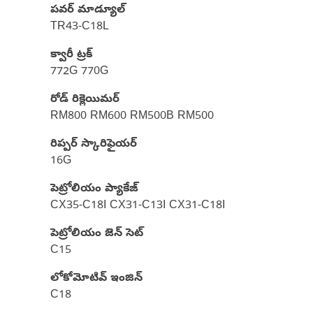
పవర్ మాడ్యూల్
TR43-C18L
క్వారీ ట్రక్
772G 770G
రోడ్ రిక్లెయిమర్
RM800 RM600 RM500B RM500
రిప్పర్ స్కారిఫైయర్
16G
పెట్రోలియం ప్యాకేజ్
CX35-C18I CX31-C13I CX31-C18I
పెట్రోలియం జెన్ సెట్
C15
లోకోమోటివ్ ఇంజిన్
C18