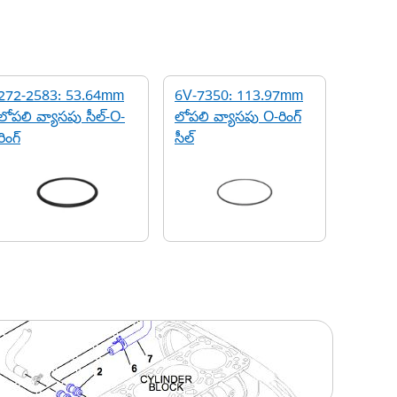
272-2583: 53.64mm
6V-7350: 113.97mm
లోపలి వ్యాసపు సీల్-O-
లోపలి వ్యాసపు O-రింగ్
రింగ్
సీల్