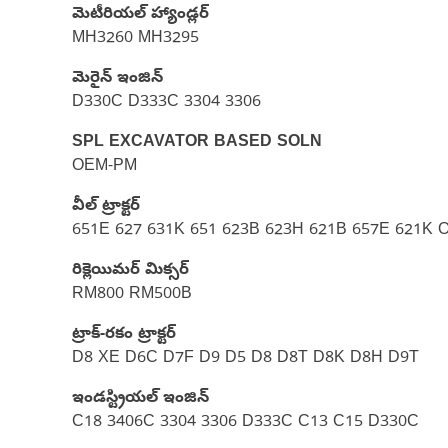
మెటీరియల్ హ్యాండ్లర్
MH3260 MH3295
మెరైన్ ఇంజిన్‌
D330C D333C 3304 3306
SPL EXCAVATOR BASED SOLN
OEM-PM
వీల్ ట్రాక్టర్
651E 627 631K 651 623B 623H 621B 657E 621K 
రిక్లెయిమర్ మిక్సర్
RM800 RM500B
ట్రాక్-రకం ట్రాక్టర్‌
D8 XE D6C D7F D9 D5 D8 D8T D8K D8H D9T
ఇండస్ట్రియల్ ఇంజిన్
C18 3406C 3304 3306 D333C C13 C15 D330C