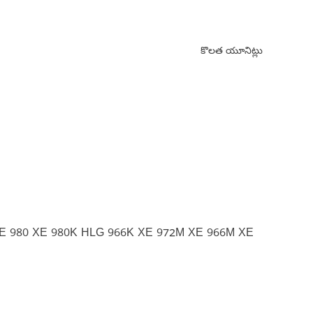
కొలత యూనిట్లు
XE 980 XE 980K HLG 966K XE 972M XE 966M XE