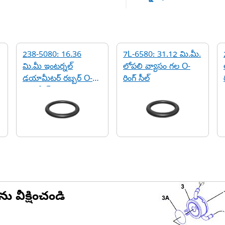
238-5080: 16.36
7L-6580: 31.12 మి.మీ.
మి.మీ ఇంటర్నల్
లోపలి వ్యాసం గల O-
డయామీటర్ రబ్బర్ O-
రింగ్ సీల్
రింగ్ సీల్
ను వీక్షించండి