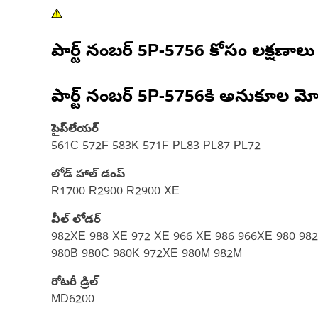
పార్ట్ నంబర్
5P-5756
కోసం లక్షణాలు
పార్ట్ నంబర్
5P-5756
కి అనుకూల మో
పైప్‌లేయర్
561C 572F 583K 571F PL83 PL87 PL72
లోడ్ హాల్ డంప్
R1700 R2900 R2900 XE
వీల్ లోడర్
982XE 988 XE 972 XE 966 XE 986 966XE 980 98
980B 980C 980K 972XE 980M 982M
రోటరీ డ్రిల్
MD6200