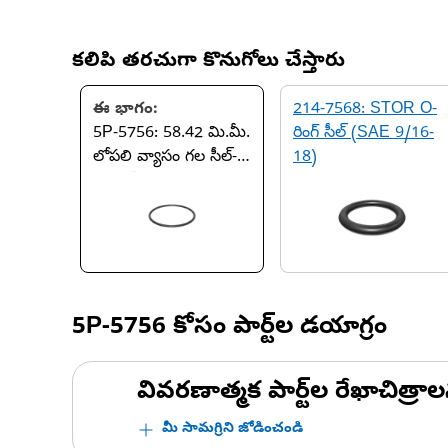
కలిపి తరచుగా కొనుగోలు చేస్తారు
ఈ భాగం:
214-7568: STOR O-
5P-5756: 58.42 మి.మీ.
రింగ్ సీల్ (SAE 9/16-
లోపలి వ్యాసం గల సీల్-
18)
O-రింగ్
5P-5756
కోసం పార్ట్‌ల డయాగ్రం
వివరణాత్మక పార్ట్‌ల రేఖాచిత్రాల
మీ సామగ్రిని జోడించండి