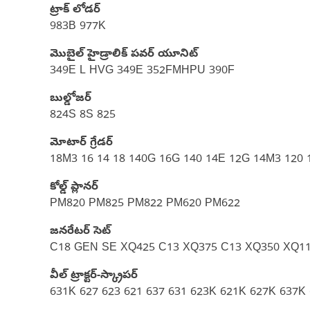
ట్రాక్ లోడర్
983B 977K
మొబైల్ హైడ్రాలిక్ పవర్ యూనిట్
349E L HVG 349E 352FMHPU 390F
బుల్డోజర్
824S 8S 825
మోటార్ గ్రేడర్
18M3 16 14 18 140G 16G 140 14E 12G 14M3 120 
కోల్డ్ ప్లానర్
PM820 PM825 PM822 PM620 PM622
జనరేటర్ సెట్
C18 GEN SE XQ425 C13 XQ375 C13 XQ350 XQ11
వీల్ ట్రాక్టర్-స్క్రాపర్‌
631K 627 623 621 637 631 623K 621K 627K 637K 