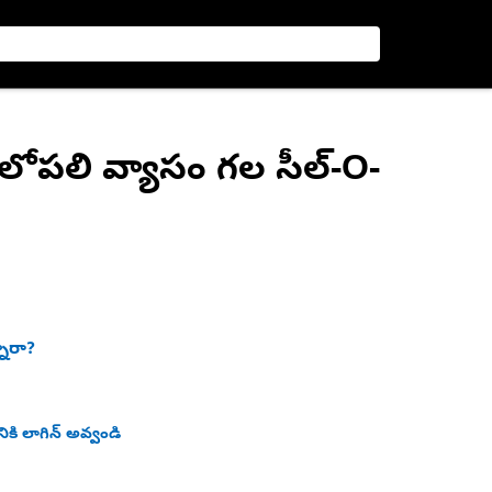
 లోపలి వ్యాసం గల సీల్-O-
నారా?
ికి లాగిన్ అవ్వండి