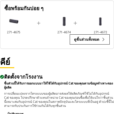
ซื้อพร้อมกันบ่อย ๆ
Applications:
An Impact Socket is utilized in the assembly areas of the
equipment, for servicing where high torque and accurate fit
are required for disassembly and reassembly.
271-4675
271-4674
271-4672
ดูชิ้นส่วนทั้งหมด
คีย์
ติดตั้งจากโรงงาน
ชิ้นส่วนนี้ได้รับการออกแบบมาให้ใช้ได้กับอุปกรณ์ Cat ของคุณตามข้อมูลจำเพาะของ
ผู้ผลิต
การเปลี่ยนแปลงจากโครงแบบของผู้ผลิตอาจส่งผลให้ผลิตภัณฑ์ใช้ไม่ได้กับอุปกรณ์
Cat ของคุณ โปรดปรึกษาตัวแทนจำหน่าย Cat ของคุณก่อนซื้อเพื่อให้แน่ใจว่าชิ้นส่วน
นี้เหมาะสมกับอุปกรณ์ Cat ของคุณในสภาพปัจจุบันและโครงแบบที่เป็นอยู่ ตัวบ่งชี้นี้ไม่
สามารถรับประกันการใช้ร่วมกันได้กับทุกชิ้นส่วน
ปรับสภาพ