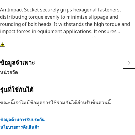
An Impact Socket securely grips hexagonal fasteners,
distributing torque evenly to minimize slippage and
rounding of bolt heads. It withstands the high torque and
impact forces in equipment applications. It ensures
longevity and reliable performance for efficiently
tightening and loosening bolts and nuts in the equipment,
ensuring safe and effective maintenance operations.
ข้อมูลจำเพาะ
Attributes:
หน่วยวัด
• 3/8" drive for compatibility with different impact tools.
• Resistant to wear and deformation under high torque
conditions.
รุ่นที่ใช้กันได้
• 5/8" socket size ensures a secure fit and prevents
ขณะนี้เราไม่มีข้อมูลการใช้ร่วมกันได้สำหรับชิ้นส่วนนี้
slippage and damage to fasteners.
• Provided with 6-point deep length for secure grip on
fasteners.
ข้อมูลด้านการรับประกัน
• Black oxide finish offers increased resistance to rust and
นโยบายการคืนสินค้า
corrosion.