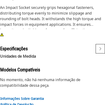
An Impact Socket securely grips hexagonal fasteners,
distributing torque evenly to minimize slippage and
rounding of bolt heads. It withstands the high torque and
impact forces in equipment applications. It ensures
longevity and reliable performance for efficiently
tightening and loosening bolts and nuts in the equipment,
ensuring safe and effective maintenance operations.
Especificações
Attributes:
Unidades de Medida
• 3/8" drive for compatibility with different impact tools.
• Resistant to wear and deformation under high torque
conditions.
Modelos Compatíveis
• 5/8" socket size ensures a secure fit and prevents
No momento, não há nenhuma informação de
slippage and damage to fasteners.
compatibilidade dessa peça.
• Provided with 6-point deep length for secure grip on
fasteners.
• Black oxide finish offers increased resistance to rust and
Informações Sobre Garantia
corrosion.
Política de Devolução