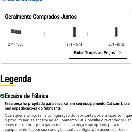
Applications:
Geralmente Comprados Juntos
An Impact Socket is utilized in the assembly areas of the
equipment, for servicing where high torque and accurate fit
are required for disassembly and reassembly.
271-4675
271-4674
271-4672
Exibir Todas as Peças
Legenda
Encaixe de Fábrica
Essa peça foi projetada para encaixar em seu equipamento Cat com base
nas especificações do fabricante.
Quaisquer alterações na configuração do fabricante poderá fazer com que
o produto não se encaixe no equipamento Cat. Consulte o revendedor Cat
antes de comprar para garantir que essa peça é apropriada para o
equipamento Cat em sua condição atual e configuração assumida. Este