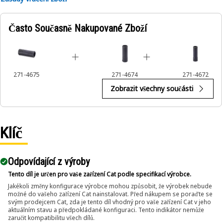
Applications:
Často Současně Nakupované Zboží
An Impact Socket is utilized in the assembly areas of the
equipment, for servicing where high torque and accurate fit
are required for disassembly and reassembly.
271-4675
271-4674
271-4672
Zobrazit všechny součásti
Klíč
Odpovídající z výroby
Tento díl je určen pro vaše zařízení Cat podle specifikací výrobce.
Jakékoli změny konfigurace výrobce mohou způsobit, že výrobek nebude
možné do vašeho zařízení Cat nainstalovat. Před nákupem se poraďte se
svým prodejcem Cat, zda je tento díl vhodný pro vaše zařízení Cat v jeho
aktuálním stavu a předpokládané konfiguraci. Tento indikátor nemůže
zaručit kompatibilitu všech dílů.