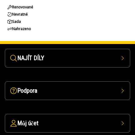
Renovované
Nevratné
Sada
Nahrazeno
NAJÍT DÍLY
Podpora
Můj účet