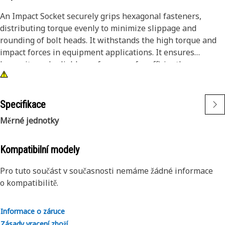
An Impact Socket securely grips hexagonal fasteners,
distributing torque evenly to minimize slippage and
rounding of bolt heads. It withstands the high torque and
impact forces in equipment applications. It ensures
longevity and reliable performance for efficiently
tightening and loosening bolts and nuts in the equipment,
ensuring safe and effective maintenance operations.
Specifikace
Attributes:
Měrné jednotky
• 3/8" drive for compatibility with different impact tools.
• Resistant to wear and deformation under high torque
conditions.
Kompatibilní modely
• 5/8" socket size ensures a secure fit and prevents
Pro tuto součást v současnosti nemáme žádné informace
slippage and damage to fasteners.
o kompatibilitě.
• Provided with 6-point deep length for secure grip on
fasteners.
• Black oxide finish offers increased resistance to rust and
Informace o záruce
corrosion.
Zásady vracení zboží