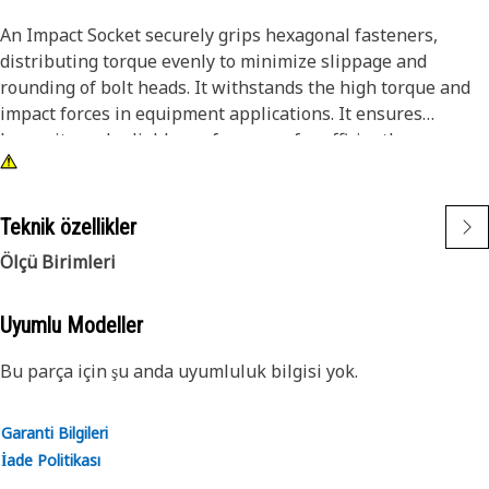
An Impact Socket securely grips hexagonal fasteners,
distributing torque evenly to minimize slippage and
rounding of bolt heads. It withstands the high torque and
impact forces in equipment applications. It ensures
longevity and reliable performance for efficiently
tightening and loosening bolts and nuts in the equipment,
ensuring safe and effective maintenance operations.
Teknik özellikler
Attributes:
Ölçü Birimleri
• 3/8" drive for compatibility with different impact tools.
• Resistant to wear and deformation under high torque
conditions.
Uyumlu Modeller
• 5/8" socket size ensures a secure fit and prevents
Bu parça için şu anda uyumluluk bilgisi yok.
slippage and damage to fasteners.
• Provided with 6-point deep length for secure grip on
fasteners.
Garanti Bilgileri
• Black oxide finish offers increased resistance to rust and
İade Politikası
corrosion.