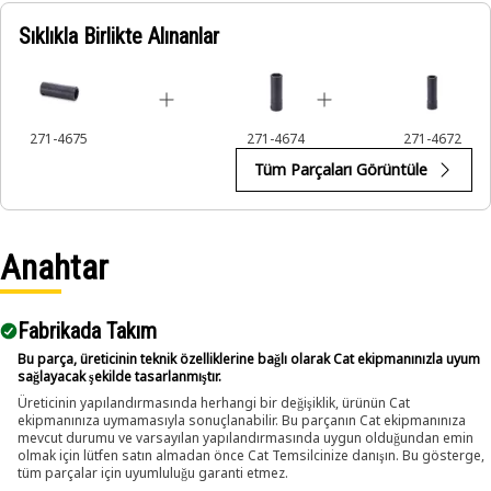
Sıklıkla Birlikte Alınanlar
Applications:
An Impact Socket is utilized in the assembly areas of the
equipment, for servicing where high torque and accurate fit
are required for disassembly and reassembly.
271-4675
271-4674
271-4672
Tüm Parçaları Görüntüle
Anahtar
Fabrikada Takım
Bu parça, üreticinin teknik özelliklerine bağlı olarak Cat ekipmanınızla uyum
sağlayacak şekilde tasarlanmıştır.
Üreticinin yapılandırmasında herhangi bir değişiklik, ürünün Cat
ekipmanınıza uymamasıyla sonuçlanabilir. Bu parçanın Cat ekipmanınıza
mevcut durumu ve varsayılan yapılandırmasında uygun olduğundan emin
olmak için lütfen satın almadan önce Cat Temsilcinize danışın. Bu gösterge,
tüm parçalar için uyumluluğu garanti etmez.