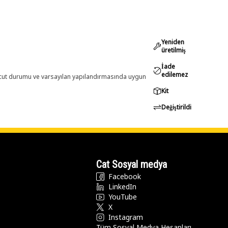
Yeniden
üretilmiş
İade
edilemez
evcut durumu ve varsayılan yapılandırmasında uygun
Kit
Değiştirildi
Cat Sosyal medya
Facebook
LinkedIn
YouTube
X
Instagram
Tüm Sosyal Medya Hesapları