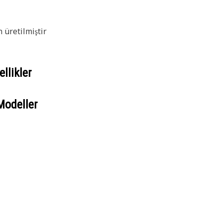
 üretilmiştir
llikler
Modeller