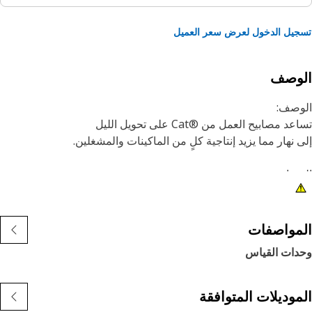
يل الدخول لعرض سعر العميل
لوصف
وصف:
 مصابيح العمل من Cat®‎‎ على تحويل الليل
 نهار مما يزيد إنتاجية كلٍ من الماكينات والمشغلين.
مات:
1) صُممت المصابيح الممتازة من Cat لاستيفاء مستويات الاهتزاز
طلوبة لكل من الماكينات الكبيرة والصغيرة.
2) يمكن تهيئة المصابيح من Cat للماكينات الأخرى في أسطولك،
مواصفات
يمكن تعديلها لتتناسب مع الماكينات الأقدم.‏
دات القياس
طبيق:
 مصممة للاستخدام في الظروف شديدة القسوة.
موديلات المتوافقة