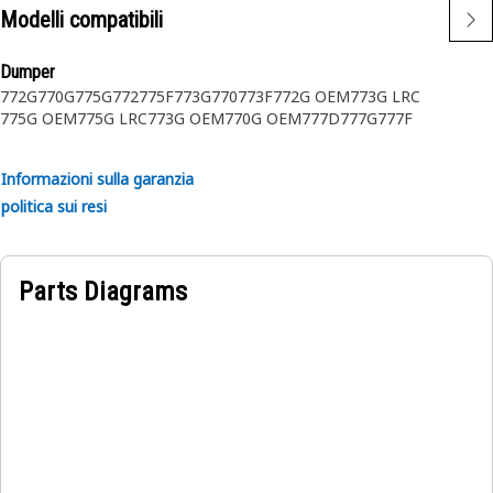
Applicazione:
Modelli compatibili
Progettato per l'uso in condizioni estremamente difficili.
Dumper
772G
770G
775G
772
775F
773G
770
773F
772G OEM
773G LRC
775G OEM
775G LRC
773G OEM
770G OEM
777D
777G
777F
Informazioni sulla garanzia
politica sui resi
Parts Diagrams