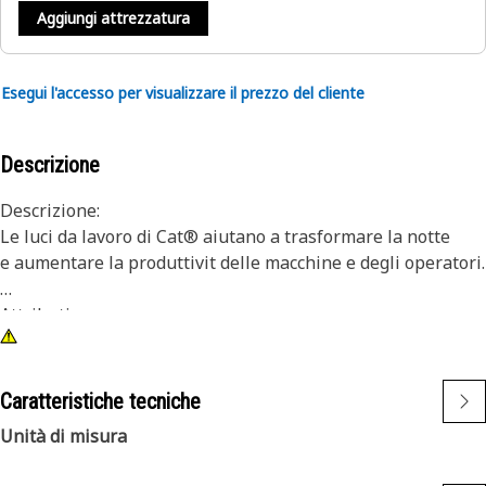
Aggiungi attrezzatura
Esegui l'accesso per visualizzare il prezzo del cliente
Descrizione
Descrizione:
Le luci da lavoro di Cat® aiutano a trasformare la notte
e aumentare la produttivit delle macchine e degli operatori.
Attributi:
1) Le luci Cat Premium sono progettate per soddisfare i
livelli di vibrazione pi esigenti di macchine grandi e piccole.
2) Le luci Cat sono adattabili ad altre macchine della vostra
Caratteristiche tecniche
flotta e possono essere installate in un secondo momento
Unità di misura
su macchine pi vecchie.