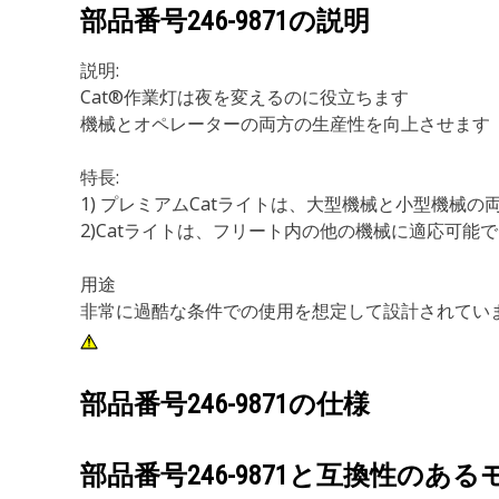
部品番号
246-9871
の説明
説明:
Cat®作業灯は夜を変えるのに役立ちます
機械とオペレーターの両方の生産性を向上させます
特長:
1) プレミアムCatライトは、大型機械と小型機械
2)Catライトは、フリート内の他の機械に適応可能
用途
非常に過酷な条件での使用を想定して設計されてい
部品番号
246-9871
の仕様
部品番号
246-9871
と互換性のある