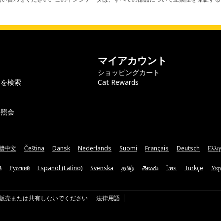
マイアカウント
ショッピングカート
ラを検索
Cat Rewards
の照会
體中文
Čeština
Dansk
Nederlands
Suomi
Français
Deutsch
Ελλη
ă
Русский
Español (Latino)
Svenska
தமிழ்
తెలుగు
ไทย
Türkçe
Укр
販売または共有しないでください
法律用語