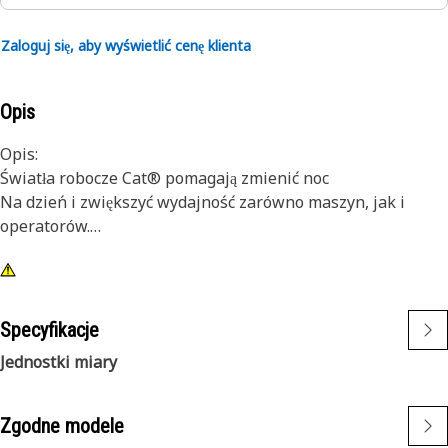
Zaloguj się, aby wyświetlić cenę klienta
Opis
Opis:
Światła robocze Cat® pomagają zmienić noc
Na dzień i zwiększyć wydajność zarówno maszyn, jak i
operatorów.
Atrybuty:
1) Wysokiej jakości lampy Cat zaprojektowano z myślą o
wysokim poziomie drgań w małych i dużych maszynach.
Specyfikacje
2) Światła Cat można zamontować także w innych
Jednostki miary
maszynach znajdujących się we flocie oraz zastosować w
ramach modernizacji starszych maszyn.
Zgodne modele
Zastosowania: