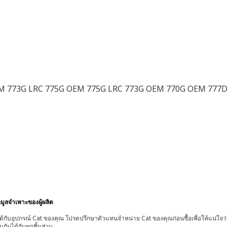
OEM 773G LRC 775G OEM 775G LRC 773G OEM 770G OEM 777D
อมูลจำเพาะของผู้ผลิต
้กับอุปกรณ์ Cat ของคุณ โปรดปรึกษาตัวแทนจำหน่าย Cat ของคุณก่อนซื้อเพื่อให้แน่ใจว
มกันได้กับทุกชิ้นส่วน