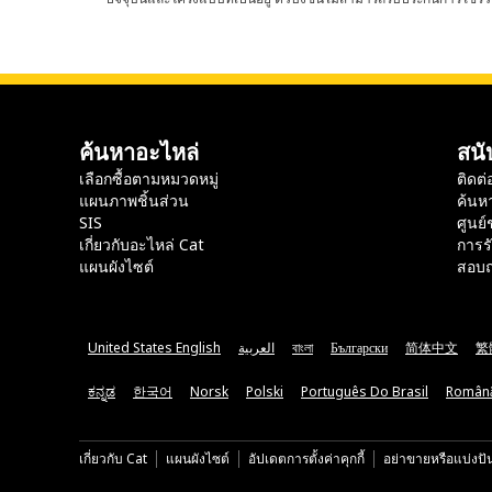
ค้นหาอะไหล่
สนั
เลือกซื้อตามหมวดหมู่
ติดต่
แผนภาพชิ้นส่วน
ค้นห
SIS
ศูนย์
เกี่ยวกับอะไหล่ Cat
การร
แผนผังไซต์
สอบถ
United States English
العربية
বাংলা
Български
简体中文
繁
ಕನ್ನಡ
한국어
Norsk
Polski
Português Do Brasil
Român
เกี่ยวกับ Cat
แผนผังไซต์
อัปเดตการตั้งค่าคุกกี้
อย่าขายหรือแบ่งปั