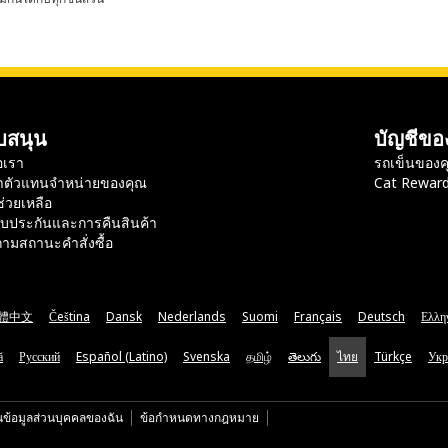
บสนุน
บัญชีขอ
อเรา
รถเข็นของค
าตัวแทนจำหน่ายของคุณ
Cat Rewar
ช่วยเหลือ
ับประกันและการคืนสินค้า
ามสถานะคำสั่งซื้อ
體中文
Čeština
Dansk
Nederlands
Suomi
Français
Deutsch
Ελλη
ă
Русский
Español (Latino)
Svenska
தமிழ்
తెలుగు
ไทย
Türkçe
Укр
นข้อมูลส่วนบุคคลของฉัน
ข้อกำหนดทางกฎหมาย