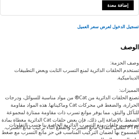
إضافة معدة
يل الدخول لعرض سعر العميل
لوصف
ف الحزمة:
خدم الحلقات الدائرية لمنع التسرب الثابت وبعض التطبيقات
يناميكية.
ميزات:
تصنع الحلقات الدائرية من Cat® من مواد مناسبة للسوائل، ودرجات
الحرارة، والضغط في محركات Cat وماكيناتها. هذه المواد مقاومة
آكل والبثق، مما يوفر موانع تسرب ذات مقاومة ممتازة لمجموعة
الضغط. بالإضافة إلى ذلك، فإن بعض حلقات Cat الدائرية مغطاة بمادة
تصميم حلقات منع التسرب الدائرية الخاصة بنا حسب التفاوتات
سرب والقطع أثناء تركيب مانع التسرب.
سموح بها لضمان التركيب المناسب في حز مانع التسرب مع ضغط