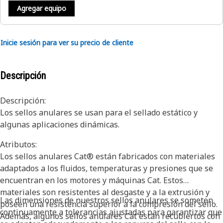
Agregar equipo
Inicie sesión para ver su precio de cliente
Descripción
Descripción:
Los sellos anulares se usan para el sellado estático y
algunas aplicaciones dinámicas.
Atributos:
Los sellos anulares Cat® están fabricados con materiales
adaptados a los fluidos, temperaturas y presiones que se
encuentran en los motores y máquinas Cat. Estos
materiales son resistentes al desgaste y a la extrusión y
Las dimensiones de nuestros sellos anulares se someten
poseen una resistencia superior a la compresión del sello.
continuamente a tolerancias ajustadas para garantizar que
Además, algunos sellos anulares Cat están recubiertos con