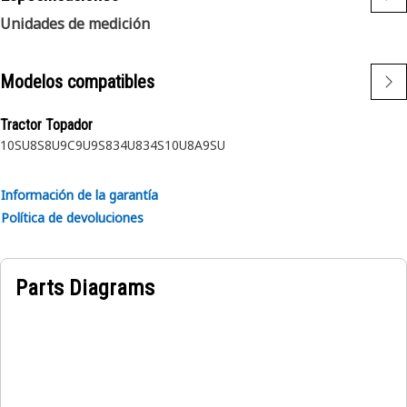
Unidades de medición
Modelos compatibles
Tractor Topador
10SU
8S
8U
9C
9U
9S
834U
834S
10U
8A
9SU
Información de la garantía
Política de devoluciones
Parts Diagrams