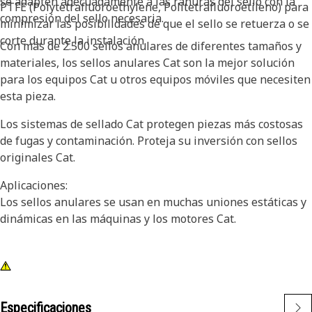
se adapten adecuadamente a las ranuras del sello con la
PTFE (Polytetrafluoroethylene, Politetrafluoroetileno) para
compresión del sello necesaria.
minimizar las posibilidades de que el sello se retuerza o se
corte durante la instalación.
Con más de 2.500 sellos anulares de diferentes tamaños y
materiales, los sellos anulares Cat son la mejor solución
para los equipos Cat u otros equipos móviles que necesiten
esta pieza.
Los sistemas de sellado Cat protegen piezas más costosas
de fugas y contaminación. Proteja su inversión con sellos
originales Cat.
Aplicaciones:
Los sellos anulares se usan en muchas uniones estáticas y
dinámicas en las máquinas y los motores Cat.
Especificaciones