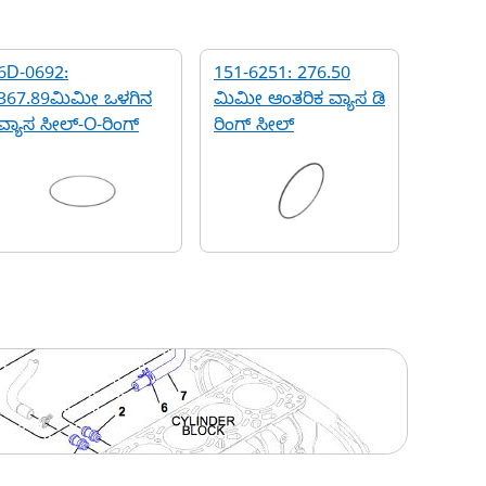
6D-0692:
151-6251: 276.50
367.89ಮಿಮೀ ಒಳಗಿನ
ಮಿಮೀ ಆಂತರಿಕ ವ್ಯಾಸ ಡಿ
ವ್ಯಾಸ ಸೀಲ್-O-ರಿಂಗ್
ರಿಂಗ್ ಸೀಲ್