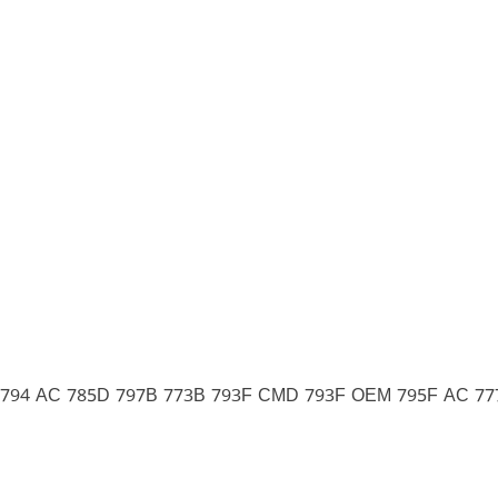
F 794 AC 785D 797B 773B 793F CMD 793F OEM 795F AC 7