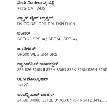
ನೀರು ವಿತರಣಾ ವ್ಯವಸ್ಥೆ
777G CAT WDS
ಟ್ರ್ಯಾಕ್-ಟೈಪ್ ಟ್ರಾಕ್ಟರ್
D9 GC D8L D9R D9L D9N D10N
ಪಂಪರ್‌
SCT673 SPS342 SPF743 SPT342
ಜನರೇಟರ್
SR500 WEG SR4 SR5
ಲ್ಯಾಂಡ್‌ಫಿಲ್‌ ಕಾಂಪಾಕ್ಟರ್
836 826 826G II 836H 836G 836K 826G 826H 826
OEM ಸೊಲ್ಯೂಷನ್
3412C
ಇಂಡಸ್ಟ್ರಿಯಲ್ ಎಂಜಿನ್
3408B 3408C 3512E 3176B C175-16 3412 3412C 