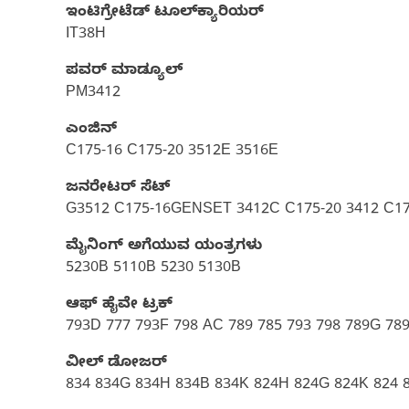
ಇಂಟಿಗ್ರೇಟೆಡ್ ಟೂಲ್‌ಕ್ಯಾರಿಯರ್‌
IT38H
ಪವರ್ ಮಾಡ್ಯೂಲ್
PM3412
ಎಂಜಿನ್
C175-16 C175-20 3512E 3516E
ಜನರೇಟರ್ ಸೆಟ್‌
G3512 C175-16GENSET 3412C C175-20 3412 C17
ಮೈನಿಂಗ್ ಅಗೆಯುವ ಯಂತ್ರಗಳು
5230B 5110B 5230 5130B
ಆಫ್ ಹೈವೇ ಟ್ರಕ್​
793D 777 793F 798 AC 789 785 793 798 789G 78
ವೀಲ್ ಡೋಜರ್​
834 834G 834H 834B 834K 824H 824G 824K 824 8