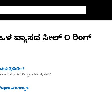
ಒಳ ವ್ಯಾಸದ ಸೀಲ್ O ರಿಂಗ್
ುಕುತ್ತಿದೆಯೇ?
ೇ ಎಂದು ನೋಡಲು ನಿಮ್ಮ ಸಾಧನವನ್ನು ಸೇರಿಸಿ.
ೀಕ್ಷಿಸಲುಲಾಗಿನ್ಮಾಡಿ