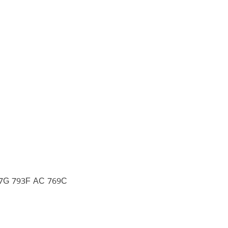
77G 793F AC 769C