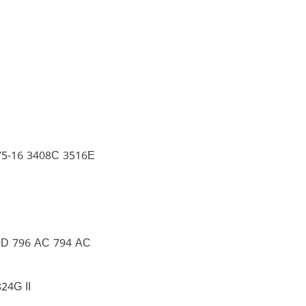
5-16 3408C 3516E
9D 796 AC 794 AC
24G II