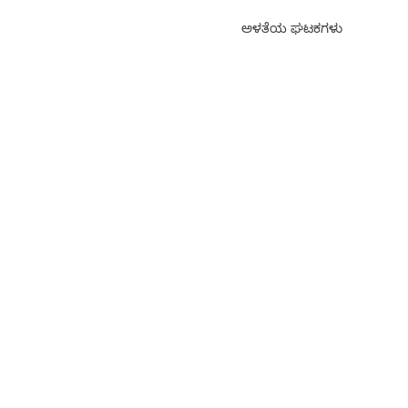
ಅಳತೆಯ ಘಟಕಗಳು