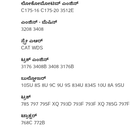
ಲೋಕೋಮೋಟಿವ್ ಎಂಜಿನ್
C175-16 C175-20 3512E
ಎಂಜಿನ್ - ಮೆಷಿನ್
3208 3408
ಸ್ಪ್ರೇ ಎಆರ್
CAT WDS
ಟ್ರಕ್ ಎಂಜಿನ್
3176 3408B 3408 3176B
ಬುಲ್ಡೋಜರ್
10SU 8S 8U 9C 9U 9S 834U 834S 10U 8A 9SU
ಟ್ರಕ್
785 797 795F XQ 793D 793F 793F XQ 785G 797
ಟ್ರಾಕ್ಟರ್
768C 772B