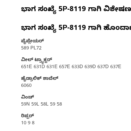
ಭಾಗ ಸಂಖ್ಯೆ
5P-8119
ಗಾಗಿ ವಿಶೇಷ
ಭಾಗ ಸಂಖ್ಯೆ
5P-8119
ಗಾಗಿ ಹೊಂದಾ
ಪೈಪ್ಲೇಯರ್
589 PL72
ವೀಲ್ ಟ್ರ್ಯಾಕ್ಟರ್‌
651E 631D 631E 657E 633D 639D 637D 637E
ಹೈಡ್ರಾಲಿಕ್ ಶಾವೆಲ್
6060
ವಿಂಚ್
59N 59L 58L 59 58
ರಿಪ್ಪರ್
10 9 8