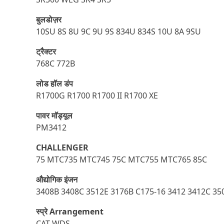
बुलडोज़र
10SU 8S 8U 9C 9U 9S 834U 834S 10U 8A 9SU
ट्रैक्टर
768C 772B
लोड हॉल डंप
R1700G R1700 R1700 II R1700 XE
पावर मॉड्यूल
PM3412
CHALLENGER
75 MTC735 MTC745 75C MTC755 MTC765 85C
औद्योगिक इंजन
3408B 3408C 3512E 3176B C175-16 3412 3412C 35
स्प्रे Arrangement
CAT WDS