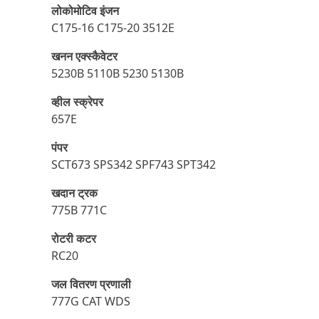
लोकोमोटिव इंजन
C175-16 C175-20 3512E
खनन एक्स्कैवेटर
5230B 5110B 5230 5130B
व्हील स्क्रेपर
657E
पंपर
SCT673 SPS342 SPF743 SPT342
खदान ट्रक
775B 771C
रोटरी कटर
RC20
जल वितरण प्रणाली
777G CAT WDS