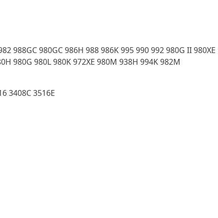
0 982 988GC 980GC 986H 988 986K 995 990 992 980G II 980XE
80H 980G 980L 980K 972XE 980M 938H 994K 982M
16 3408C 3516E