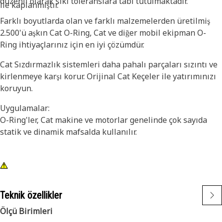
düzenli olarak sıkı toleranslara tabi tutulmaktadır.
ile kaplanmıştır.
Farklı boyutlarda olan ve farklı malzemelerden üretilmiş
2.500'ü aşkın Cat O-Ring, Cat ve diğer mobil ekipman O-
Ring ihtiyaçlarınız için en iyi çözümdür.
Cat Sızdırmazlık sistemleri daha pahalı parçaları sızıntı ve
kirlenmeye karşı korur. Orijinal Cat Keçeler ile yatırımınızı
koruyun.
Uygulamalar:
O-Ring'ler, Cat makine ve motorlar genelinde çok sayıda
statik ve dinamik mafsalda kullanılır.
Teknik özellikler
Ölçü Birimleri