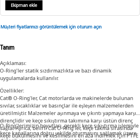
Ekipman ekle
Müşteri fiyatlarınızı görüntülemek için oturum açın
Tanım
Açıklaması:
O-Ring'ler statik sızdırmazlıkta ve bazı dinamik
uygulamalarda kullanılır.
Özellikler:
Cat® O-Ring'ler, Cat motorlarda ve makinelerde bulunan
sıvılar, sıcaklıklar ve basınçlar ile eşleşen malzemelerden
üretilmiştir. Malzemeler aşınmaya ve çıkıntı yapmaya karşı
dirençlidir ve keçe sıkıştırma takımına karşı üstün direnç
O-Ring'lerimizin boyutları, gerekli keçe sıkıştırma işlemiyle
sağlar. Ayrıca, belirli Cat O-Ring'ler, keçe takma sırasında
keçe kanallarına doğru şekilde oturmasını sağlamak üzere
keçe bükülmesini ve kesilmesini en aza indirmek için PTFE