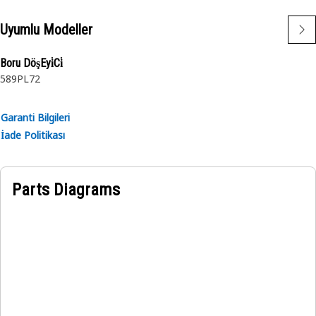
Uyumlu Modeller
Boru DöşEyi̇Ci̇
589
PL72
Garanti Bilgileri
İade Politikası
Parts Diagrams