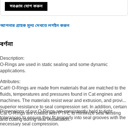
সরঞ্জাম যোগ করুন
আপনার গ্রাহক মূল্য দেখতে লগইন করুন
বর্ণনা
Description:
O-Rings are used in static sealing and some dynamic
applications.
Attributes:
Cat® O-Rings are made from materials that are matched to the
fluids, temperatures and pressures found in Cat engines and
machines. The materials resist wear and extrusion, and provide
superior resistance to seal compression set. In addition, certain
Dimensions of our O-Rings are consistently held to tight
Cat O-Rings are coated with PTFE to minimize seal twisting
tolerances to ensure they fit properly into seal grooves with the
and cutting during seal installation.
necessary seal compression.