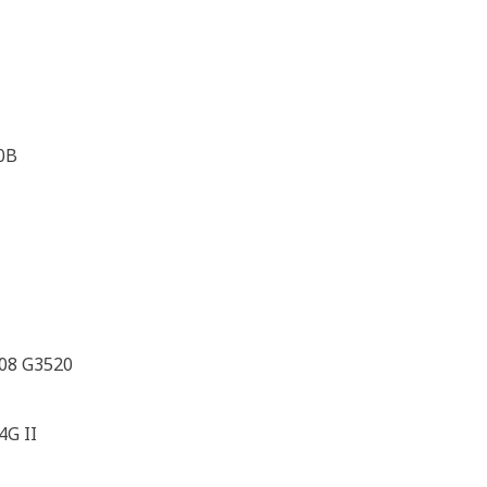
0B
508 G3520
4G II