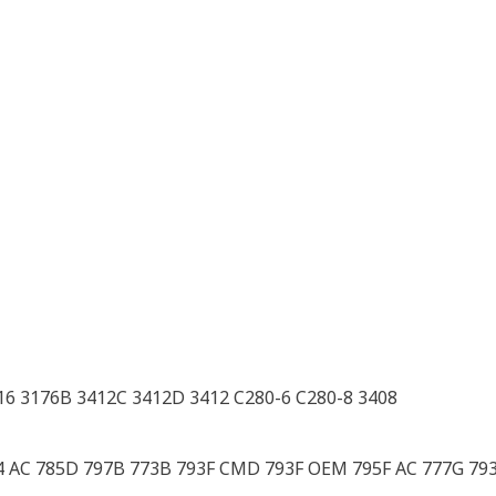
16 3176B 3412C 3412D 3412 C280-6 C280-8 3408
94 AC 785D 797B 773B 793F CMD 793F OEM 795F AC 777G 79