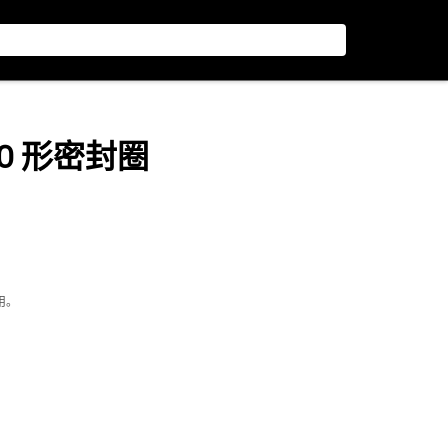
径 O 形密封圈
用。