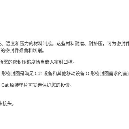
中的油液、温度和压力的材料制成。这些材料耐磨、耐挤压，可为密封件
中的密封件翘曲和切削。
以所需的密封压缩度恰当嵌入密封凹槽。
t O 形密封圈是满足 Cat 设备和其他移动设备 O 形密封圈需求的
Cat 原装垫片可妥善保护您的投资。
动态接头。