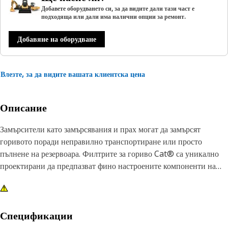
Добавете оборудването си, за да видите дали тази част е
подходяща или дали има налични опции за ремонт.
Добавяне на оборудване
Влезте, за да видите вашата клиентска цена
Описание
Замърсители като замърсявания и прах могат да замърсят
горивото поради неправилно транспортиране или просто
пълнене на резервоара. Филтрите за гориво Cat® са уникално
проектирани да предпазват фино настроените компоненти на
двигателя от вредни замърсявания.
Спецификации