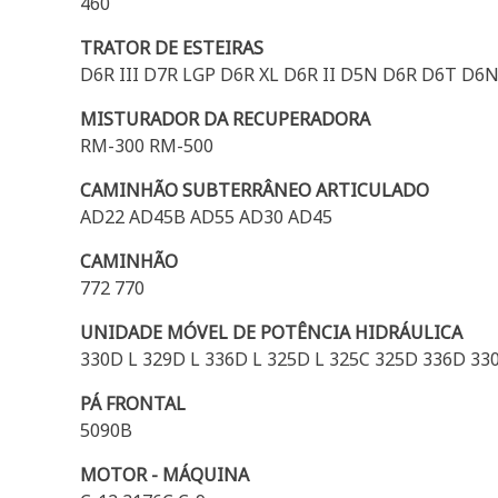
460
TRATOR DE ESTEIRAS
D6R III D7R LGP D6R XL D6R II D5N D6R D6T D
MISTURADOR DA RECUPERADORA
RM-300 RM-500
CAMINHÃO SUBTERRÂNEO ARTICULADO
AD22 AD45B AD55 AD30 AD45
CAMINHÃO
772 770
UNIDADE MÓVEL DE POTÊNCIA HIDRÁULICA
330D L 329D L 336D L 325D L 325C 325D 336D 33
PÁ FRONTAL
5090B
MOTOR - MÁQUINA