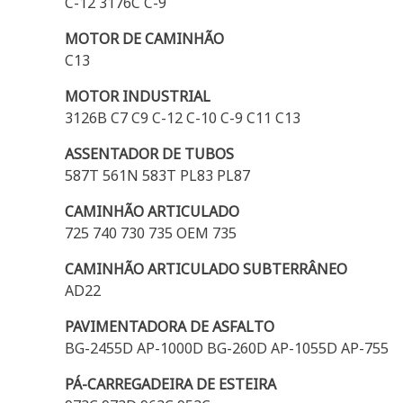
C-12 3176C C-9
MOTOR DE CAMINHÃO
C13
MOTOR INDUSTRIAL
3126B C7 C9 C-12 C-10 C-9 C11 C13
ASSENTADOR DE TUBOS
587T 561N 583T PL83 PL87
CAMINHÃO ARTICULADO
725 740 730 735 OEM 735
CAMINHÃO ARTICULADO SUBTERRÂNEO
AD22
PAVIMENTADORA DE ASFALTO
BG-2455D AP-1000D BG-260D AP-1055D AP-755
PÁ-CARREGADEIRA DE ESTEIRA