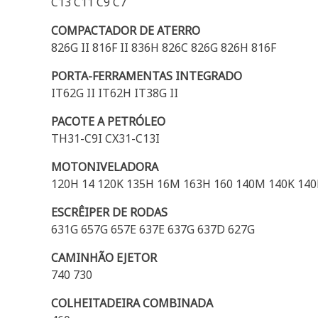
C13 C11 C9 C7
COMPACTADOR DE ATERRO
826G II 816F II 836H 826C 826G 826H 816F
PORTA-FERRAMENTAS INTEGRADO
IT62G II IT62H IT38G II
PACOTE A PETRÓLEO
TH31-C9I CX31-C13I
MOTONIVELADORA
120H 14 120K 135H 16M 163H 160 140M 140K 140
ESCRÊIPER DE RODAS
631G 657G 657E 637E 637G 637D 627G
CAMINHÃO EJETOR
740 730
COLHEITADEIRA COMBINADA