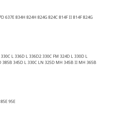
7D 637E 834H 824H 824G 824C 814F II 814F 824G
 330C L 336D L 336D2 330C FM 324D L 330D L
 385B 345D L 330C LN 325D MH 345B II MH 365B
85E 95E