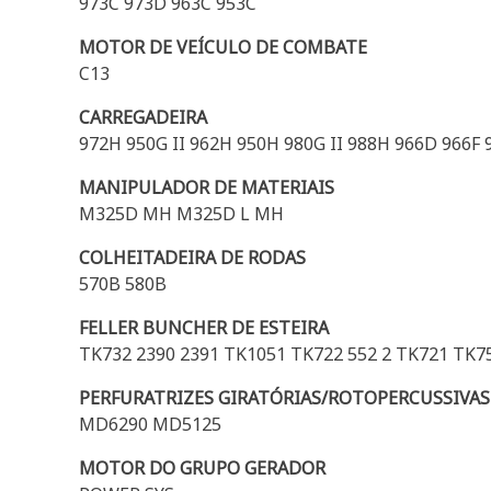
973C 973D 963C 953C
MOTOR DE VEÍCULO DE COMBATE
C13
CARREGADEIRA
972H 950G II 962H 950H 980G II 988H 966D 966F 9
MANIPULADOR DE MATERIAIS
M325D MH M325D L MH
COLHEITADEIRA DE RODAS
570B 580B
FELLER BUNCHER DE ESTEIRA
TK732 2390 2391 TK1051 TK722 552 2 TK721 TK75
PERFURATRIZES GIRATÓRIAS/ROTOPERCUSSIVAS
MD6290 MD5125
MOTOR DO GRUPO GERADOR