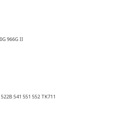
0G 966G II
 522B 541 551 552 TK711