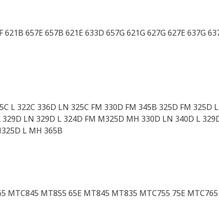
F 621B 657E 657B 621E 633D 657G 621G 627G 627E 637G 63
25C L 322C 336D LN 325C FM 330D FM 345B 325D FM 325D L
R 329D LN 329D L 324D FM M325D MH 330D LN 340D L 329D
M325D L MH 365B
 MTC845 MT855 65E MT845 MT835 MTC755 75E MTC765 