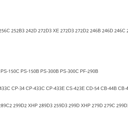
56C 252B3 242D 272D3 XE 272D3 272D2 246B 246D 246C 2
 PS-150C PS-150B PS-300B PS-300C PF-290B
-433C CP-34 CP-433C CP-433E CS-423E CD-54 CB-44B CB
289C2 299D2 XHP 289D3 259D3 299D XHP 279D 279C 299D