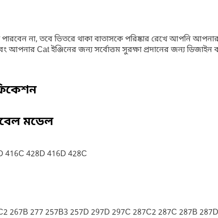
ে পারবেন না, তবে ভিতরে থাকা বাতাসকে পরিষ্কার রেখে আপনি আপন
 আপনার Cat ইঞ্জিনের জন্য সর্বোত্তম সুরক্ষা প্রদানের জন্য ডিজাইন 
ফিকেশন
িবেল মডেল
D 416C 428D 416D 428C
C2 267B 277 257B3 257D 297D 297C 287C2 287C 287B 287