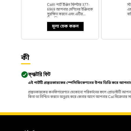
Cat® পার্ট ইঞ্জিন ফিল্টার 377-
স্ট
6969 আপনার মেশিনের ইঞ্জিনকে
এয
সুরক্ষিত করতে এবং এটির
বা
নিরবচ্ছিন্নভাবে কাজ বজায় রাখার
রা
জন্য স্ট্যান্ডার্ড এফিশিয়েন্সি প্রদান
পা
মূল্য চেক করুন
করে।
অব
বা
কী
ফ্যাক্টরি ফিট
এই পার্টটি প্রস্তুতকারকের স্পেসিফিকেশনের উপর ভিত্তি করে আপন
প্রস্তুতকারকের কনফিগারেশনে যেকোনো পরিবর্তনের ফলে প্রোডাক্টটি আপনা
কিনা তা নিশ্চিত করতে অনুগ্রহ করে কেনার আগে আপনার Cat বিক্রেতার সাথে পর