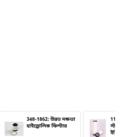
348-1862: উন্নত দক্ষতা
110-6331: স
হাইড্রোলিক ফিল্টার
স্ট‍্যান্ডর্ড এ
ইঞ্জিন এয়ার 