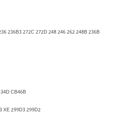
36 236B3 272C 272D 248 246 262 248B 236B
-434D CB46B
3 XE 299D3 299D2