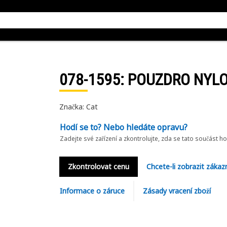
078-1595
: POUZDRO NYL
Značka: Cat
Hodí se to? Nebo hledáte opravu?
Zadejte své zařízení a zkontrolujte, zda se tato součást h
Zkontrolovat cenu
Chcete-li zobrazit zákaz
Informace o záruce
Zásady vracení zboží