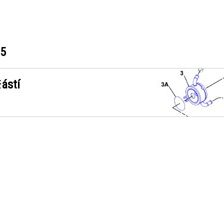
95
ástí