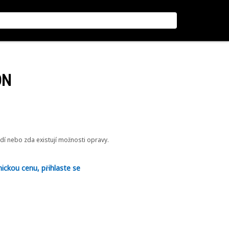
ON
odí nebo zda existují možnosti opravy.
nickou cenu, přihlaste se