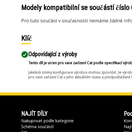
Modely kompatibilní se součástí číslo
Pro tuto součást v současnosti nemáme žádné info
Klíč
Odpovídající z výroby
Tento díl je určen pro vaše zařízení Cat podle specifikací výro
Jakékoli změny konfigurace výrobce mohou způsobit, že výrob
pro vaše zařízení Cat v jeho aktuálním stavu a předpokládané k
NAJÍT DÍLY
Pod
Nakupovat podle kategorie
Kont
Schéma součástí
Nají