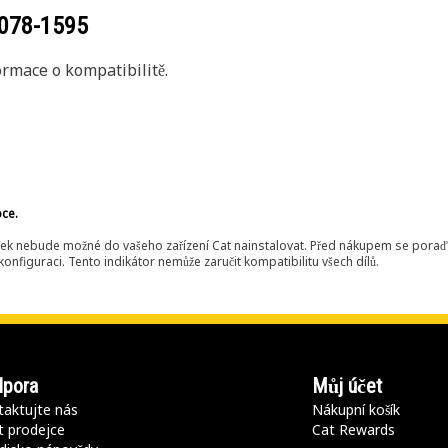
078-1595
rmace o kompatibilitě.
bce.
ek nebude možné do vašeho zařízení Cat nainstalovat. Před nákupem se poraďt
onfiguraci. Tento indikátor nemůže zaručit kompatibilitu všech dílů.
pora
Můj účet
aktujte nás
Nákupní košík
t prodejce
Cat Rewards