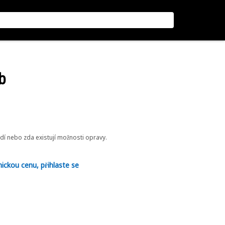
b
odí nebo zda existují možnosti opravy.
nickou cenu, přihlaste se