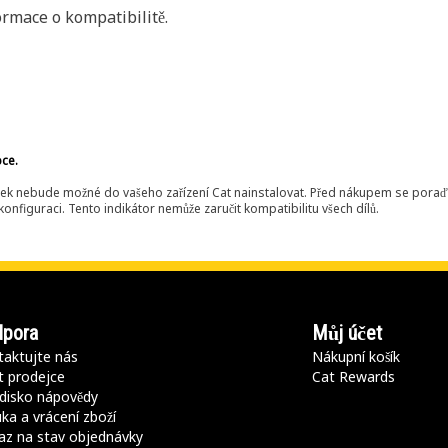
rmace o kompatibilitě.
bce.
ek nebude možné do vašeho zařízení Cat nainstalovat. Před nákupem se poraďt
onfiguraci. Tento indikátor nemůže zaručit kompatibilitu všech dílů.
pora
Můj účet
aktujte nás
Nákupní košík
t prodejce
Cat Rewards
disko nápovědy
ka a vrácení zboží
az na stav objednávky