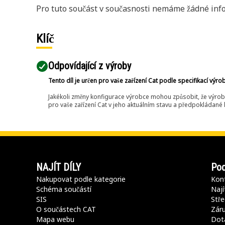
Pro tuto součást v současnosti nemáme žádné info
Klíč
Odpovídající z výroby
Tento díl je určen pro vaše zařízení Cat podle specifikací výro
Jakékoli změny konfigurace výrobce mohou způsobit, že výrob
pro vaše zařízení Cat v jeho aktuálním stavu a předpokládané k
NAJÍT DÍLY
Pod
Nakupovat podle kategorie
Kont
Schéma součástí
Nají
SIS
Stře
O součástech CAT
Záru
Mapa webu
Dot