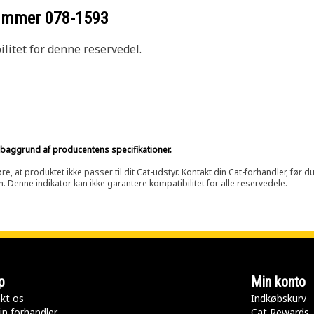
nummer
078-1593
litet for denne reservedel.
på baggrund af producentens specifikationer.
at produktet ikke passer til dit Cat-udstyr. Kontakt din Cat-forhandler, før du k
n. Denne indikator kan ikke garantere kompatibilitet for alle reservedele.
p
Min konto
kt os
Indkøbskurv
in forhandler
Cat Rewards