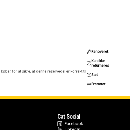
Renoveret
Kan ikke
returneres
øber, for at sikre, at denne reservedel er korrekt til
Sæt
Erstattet
Cat Social
Facebook
LinkedIn