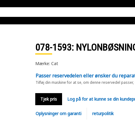
078-1593
: NYLONBØSNIN
Mærke: Cat
Passer reservedelen eller ønsker du repara
Tilføj din maskine for at se, om denne reservedel passer,
Tjek pris
Log på for at kunne se din kundepr
Oplysninger om garanti
returpolitik