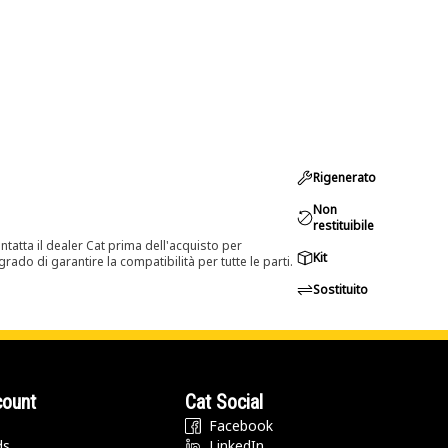
Rigenerato
Non
restituibile
tatta il dealer Cat prima dell'acquisto per
Kit
rado di garantire la compatibilità per tutte le parti.
Sostituito
count
Cat Social
Facebook
ds
LinkedIn