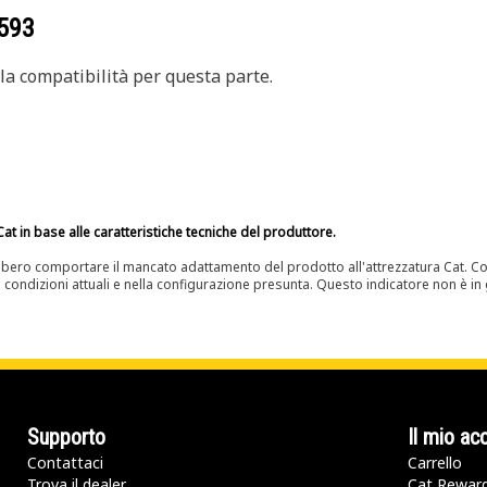
593
a compatibilità per questa parte.
at in base alle caratteristiche tecniche del produttore.
bero comportare il mancato adattamento del prodotto all'attrezzatura Cat. Con
e condizioni attuali e nella configurazione presunta. Questo indicatore non è in g
Supporto
Il mio ac
Contattaci
Carrello
Trova il dealer
Cat Rewar