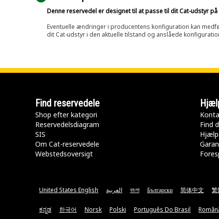
Denne reservedel er designet til at passe til dit Cat-udstyr 
Eventuelle ændringer i producentens konfiguration kan medføre, 
dit Cat-udstyr i den aktuelle tilstand og anslåede konfiguratio
Find reservedele
Hjæl
Shop efter kategori
Konta
Reservedelsdiagram
Find d
SIS
Hjælp
Om Cat-reservedele
Garan
Webstedsoversigt
Fores
United States English
العربية
বাংলা
Български
简体中文
繁
ಕನ್ನಡ
한국어
Norsk
Polski
Português Do Brasil
Român