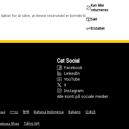
Kan ikke
returneres
øber, for at sikre, at denne reservedel er korrekt til
Sæt
Erstattet
Cat Social
Facebook
LinkedIn
YouTube
X
Instagram
Alle konti på sociale medier
νικά
עברית
हिन्दी
Bahasa Indonesia
Italiano
日本語
аїнська Мова
Tiếng Việt