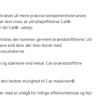
r kræves af mere præcise komponenttolerancer,
-test viser, at ultrahøjeffektive Cat®-
l dit Cat® -udstyr.
artikler, der kommer gennem brændstoffilteret. Ud
gere end dem, der blev testet med
tresultaterne.
re og stærkere end metal. Cat-brændstoffiltre
id den bedste mulighed til Cat-maskiner®.
 med at undgå for tidlige effektivitetstab og fejl