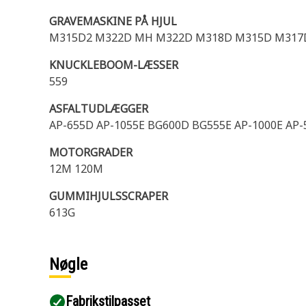
GRAVEMASKINE PÅ HJUL
M315D2 M322D MH M322D M318D M315D M317
KNUCKLEBOOM-LÆSSER
559
ASFALTUDLÆGGER
AP-655D AP-1055E BG600D BG555E AP-1000E AP-
MOTORGRADER
12M 120M
GUMMIHJULSSCRAPER
613G
Nøgle
Fabrikstilpasset