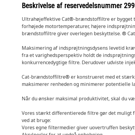
Beskrivelse af reservedelsnummer
299
Ultrahøjeffektive Cat®-brændstoffiltre er bygget
forhøjede motortemperaturer, højere indsprøjtnings
brændstoffiltre giver overlegen beskyttelse. ® Cat 
Maksimering af indsprøjtningsdysens levetid kræve
fra et varighedsperspektiv holdt de indsprøjtning
konkurrencedygtige filtre. Derudover udviste inje
Cat-brændstoffiltre® er konstrueret med et stærkt 
maksimerer renheden og minimerer potentielle l
Når du ønsker maksimal produktivitet, skal du vælg
Vores stærkt differentierede filtre gør det muligt
ved at bruge:
Vores egne filtermedier giver uovertruffen beskyt
Akrylperler for at undgå ophobning