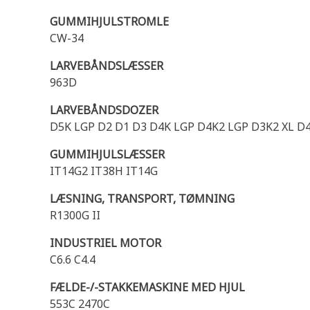
GUMMIHJULSTROMLE
CW-34
LARVEBÅNDSLÆSSER
963D
LARVEBÅNDSDOZER
D5K LGP D2 D1 D3 D4K LGP D4K2 LGP D3K2 XL D4
GUMMIHJULSLÆSSER
IT14G2 IT38H IT14G
LÆSNING, TRANSPORT, TØMNING
R1300G II
INDUSTRIEL MOTOR
C6.6 C4.4
FÆLDE-/-STAKKEMASKINE MED HJUL
553C 2470C