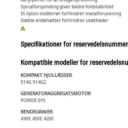
Spiralforspinding giver bedre foldstabilitet
Et nylon-midterrør forhindrer metalforurening
Støbte endehætter forhindrer utætheder
Specifikationer for reservedelsnumme
Kompatible modeller for reservedels
KOMPAKT HJULLÆSSER
914G 914G2
GENERATORAGGREGATSMOTOR
POWER SYS
RENDEGRAVER
430E 450E 420E