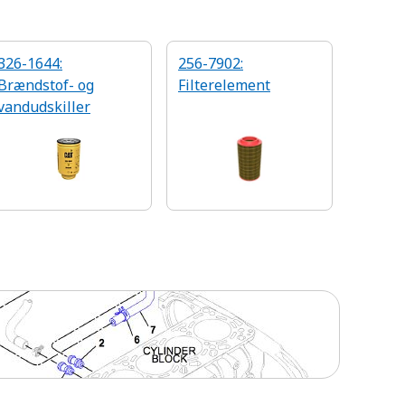
326-1644:
256-7902:
Brændstof- og
Filterelement
vandudskiller