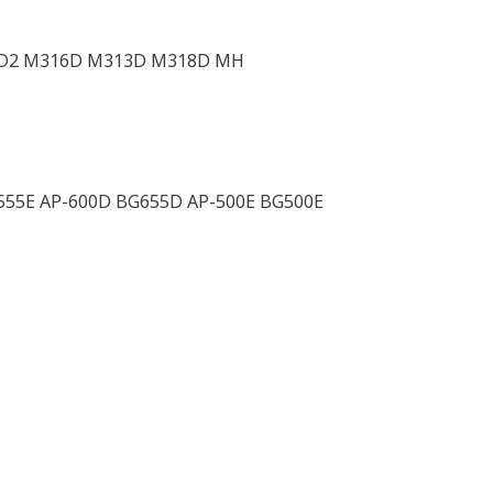
D2 M316D M313D M318D MH
555E AP-600D BG655D AP-500E BG500E