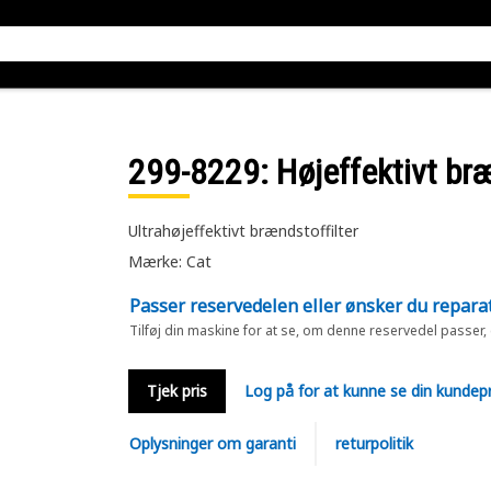
299-8229
: Højeffektivt bræ
Ultrahøjeffektivt brændstoffilter
Mærke: Cat
Passer reservedelen eller ønsker du repara
Tilføj din maskine for at se, om denne reservedel passer,
Tjek pris
Log på for at kunne se din kundepr
Oplysninger om garanti
returpolitik