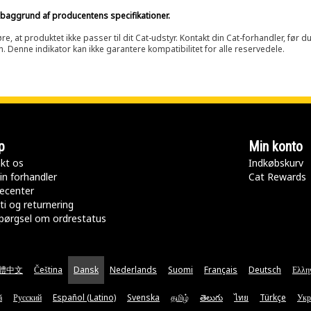
på baggrund af producentens specifikationer.
at produktet ikke passer til dit Cat-udstyr. Kontakt din Cat-forhandler, før du k
n. Denne indikator kan ikke garantere kompatibilitet for alle reservedele.
p
Min konto
kt os
Indkøbskurv
in forhandler
Cat Rewards
ecenter
ti og returnering
pørgsel om ordrestatus
體中文
Čeština
Dansk
Nederlands
Suomi
Français
Deutsch
Ελλη
ă
Русский
Español (Latino)
Svenska
தமிழ்
తెలుగు
ไทย
Türkçe
Укр