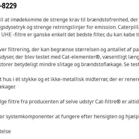
-8229
 til at imødekomme de strenge krav til brændstofrenhed, de
dysetryk og strenge retningslinjer for emission. Caterpillar
UHE -filtre er ganske enkelt det bedste filter, du kan købe ti
r filtrering, der kan begrænse størrelsen og antallet af p
sdyser, der blev testet med Cat-elementer®, væsentligt læn
ktorer betydeligt mindre slitage og brændstoflækage. Se tes
hus i ét stykke og et ikke-metallisk midterrør, der er rene
ækager.
e filtre fra producenten af selve udstyr Cat-filtre® er alt
 for systemkomponenter at fungere efter hensigten og hjælper
telse