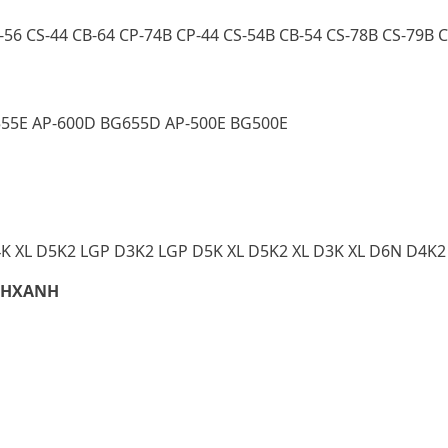
-56 CS-44 CB-64 CP-74B CP-44 CS-54B CB-54 CS-78B CS-79B 
555E AP-600D BG655D AP-500E BG500E
K XL D5K2 LGP D3K2 LGP D5K XL D5K2 XL D3K XL D6N D4K2
ΜΗΧΑΝΗ