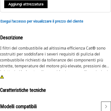
Aggiungi attrezzatura
Esegui l'accesso per visualizzare il prezzo del cliente
Descrizione
I filtri del combustibile ad altissima efficienza Cat® sono
costruiti per soddisfare i severi requisiti di pulizia del
combustibile richiesti da tolleranze dei componenti più
strette, temperature del motore più elevate, pressioni degli
iniettori più elevate e linee guida rigorose sulle emissioni.
I test Caterpillar dimostrano che i filtri del combustibile ad
altissima efficienza Cat® offrono una protezione superiore.
I filtri UHE Cat® sono semplicemente i migliori filtri che
Caratteristiche tecniche
puoi acquistare per la tua attrezzatura Cat®.
Modelli compatibili
Per massimizzare la durata degli iniettori è necessario un