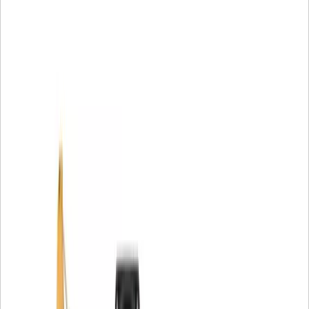
aiutano a evitare perdite di efficienza e guasti prematuri
utilizzando:
Il materiale filtrante proprietario offre una protezione
insuperabile
Perline acriliche per evitare accumuli
Filo a spirale per una migliore stabilità delle pieghe
Un tubo centrale in nylon per impedire la contaminazione
da metallo
Tappi stampati per arrestare le perdite