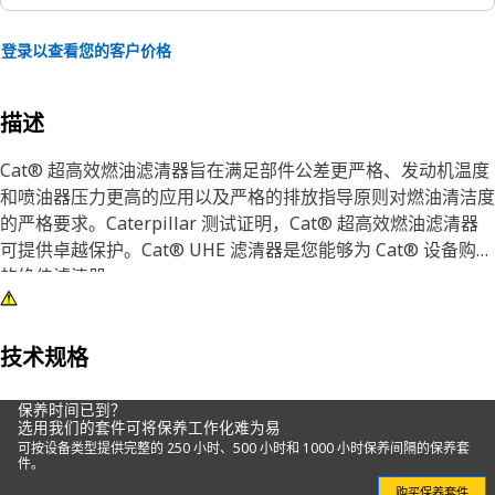
登录以查看您的客户价格
描述
Cat® 超高效燃油滤清器旨在满足部件公差更严格、发动机温度
和喷油器压力更高的应用以及严格的排放指导原则对燃油清洁度
的严格要求。Caterpillar 测试证明，Cat® 超高效燃油滤清器
可提供卓越保护。Cat® UHE 滤清器是您能够为 Cat® 设备购买
的绝佳滤清器。
为了最大限度地延长喷油器的使用寿命，要求过滤功能能够限制
通过燃油滤清器的颗粒的尺寸和数量。从持续时间的角度来看，
技术规格
使用 Cat® 滤芯进行测试的喷油器明显比使用竞争对手滤清器测
试的喷油器更耐用。此外，喷油器的磨损和燃油泄漏显著减少。
保养时间已到？
选用我们的套件可将保养工作化难为易
请参阅测试结果。
可按设备类型提供完整的 250 小时、500 小时和 1000 小时保养间隔的保养套
件。
Cat® 燃油滤清器采用坚固的一体式罐头设计和比金属更清洁、
购买保养套件