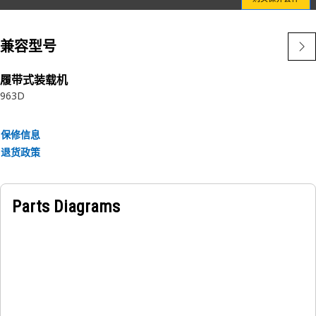
更坚固的非金属中心管制造，可最大程度地提高清洁度并减少潜
在泄漏。
兼容型号
如果您希望最大限度提高生产率，请选择设备制造商提供的滤清
器。Cat® 滤清器始终是 Cat® 机器的最佳选择。
履带式装载机
963D
我们高度差异化的滤清器可确保系统部件按设计运行，并通过以
下方式帮助避免过早的效率损失和故障：
保修信息
专有的过滤介质提供卓越保护
退货政策
丙烯酸珠可避免聚束
螺旋粗纱可提高褶皱稳定性
尼龙中心管可防止金属污染
Parts Diagrams
用于防止泄漏的模制端盖