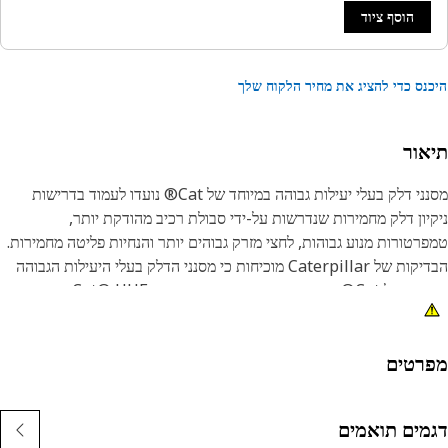
הוסף ציוד
נס כדי להציג את מחיר הלקוח שלך
אור
מסנני דלק בעלי יעילות גבוהה במיוחד של Cat® נועדו לעמוד בדרישות
יון דלק מחמירות שנדרשות על-ידי סבולת רכיב מהודקת יותר,
רטורות מנוע גבוהות, לחצי מזרק גבוהים יותר והנחיות פליטה מחמירות.
הבדיקות של Caterpillar מוכיחות כי מסנני הדלק בעלי היעילות הגבוהה
במיוחד של Cat® מספקים הגנה טובה יותר. מסנני Cat® UHE הם פשוט
נן הטוב ביותר שאתה יכול לקנות לציוד Cat® שלך.
כת חיי המזרק דורשת סינון המסוגל להגביל את הגודל והמספר של
רטים
קיקים החודרים דרך מסנן הדלק. מנקודת מבט של משך, מזרקים
שנבדקו עם אלמנטים של Cat® האריכו חיים הרבה מעבר למזרקים
מים תואמים
דקו עם מסננים מתחרים. בנוסף, המזרקים הפגינו פחות שחיקה ודליפת