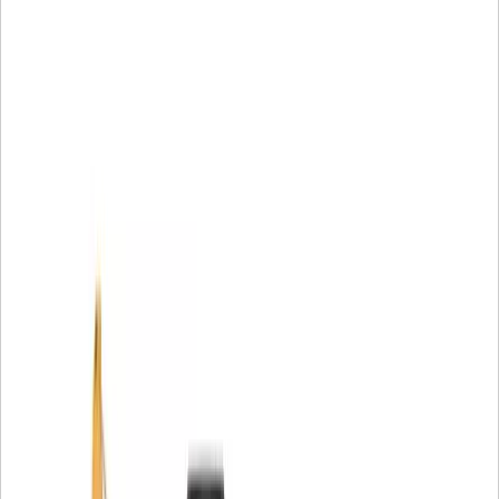
voorkomen door gebruik te maken van:
Eigen filtermedia bieden onovertroffen bescherming
Kralen van acryl om opeenhoping te voorkomen
Spiraalvormige zwerven voor een betere stabiliteit van
plooien
Een nylon middenbuis om metaalverontreiniging te
voorkomen
Gevormde eindkappen om lekken te stoppen