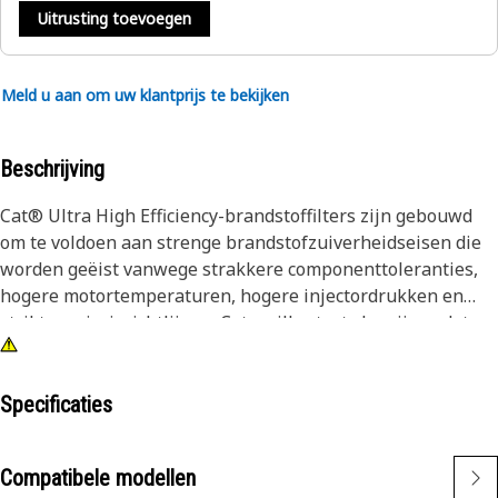
Uitrusting toevoegen
Meld u aan om uw klantprijs te bekijken
Beschrijving
Cat® Ultra High Efficiency-brandstoffilters zijn gebouwd
om te voldoen aan strenge brandstofzuiverheidseisen die
worden geëist vanwege strakkere componenttoleranties,
hogere motortemperaturen, hogere injectordrukken en
strikte emissierichtlijnen. Caterpillar tests bewijzen dat
Cat® brandstoffilters met ultrahoge efficiëntie superieure
bescherming bieden. Cat® UHE-filters zijn gewoon de
beste filter die u kunt kopen voor uw Cat-apparatuur®.
Specificaties
Om de levensduur van injectoren te verlengen, moet de
Compatibele modellen
grootte van de deeltjes en het aantal deeltjes dat door het