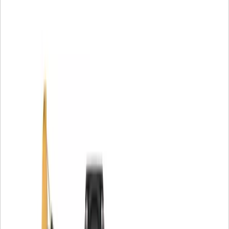
Akrylpärlor för att undvika buntning
Spiralroving för bättre veckstabilitet
Centrumrör av nylon förhindrar metallkontaminering
Gjutna ändkåpor som stoppar läckor