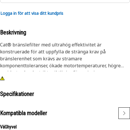
Logga in för att visa ditt kundpris
Beskrivning
Cat® bränslefilter med ultrahög effektivitet är
konstruerade för att uppfylla de stränga krav på
bränslerenhet som krävs av stramare
komponenttoleranser, ökade motortemperaturer, högre
spridartryck och strikta riktlinjer för emissioner.
Caterpillars tester visar att Cat® bränslefilter med mycket
hög effektivitet ger överlägset skydd. Cat® UHE-filter är
helt enkelt det bästa filtret du kan köpa till din Cat-
Specifikationer
utrustning®.
Kompatibla modeller
Maximal spridarlivslängd kräver filtrering som kan
begränsa storleken på och antalet partiklar som tar sig
VäGhyvel
genom bränslefiltret. I ett livslängdsperspektiv klarade sig