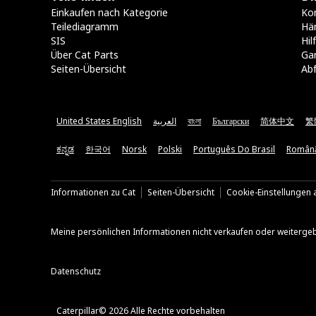
Einkaufen nach Kategorie
Kon
Teilediagramm
Hä
SIS
Hi
Über Cat Parts
Ga
Seiten-Übersicht
Abf
United States English
العربية
বাংলা
Български
简体中文
繁
ಕನ್ನಡ
한국어
Norsk
Polski
Português Do Brasil
Român
Informationen zu Cat
Seiten-Übersicht
Cookie-Einstellungen a
Meine persönlichen Informationen nicht verkaufen oder weiterge
Datenschutz
Caterpillar© 2026 Alle Rechte vorbehalten