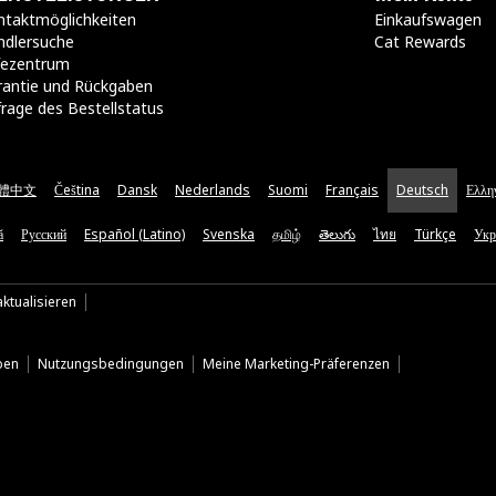
taktmöglichkeiten​
Einkaufswagen
ndlersuche
Cat Rewards
lfezentrum
rantie und Rückgaben
rage des Bestellstatus
體中文
Čeština
Dansk
Nederlands
Suomi
Français
Deutsch
Ελλη
ă
Русский
Español (Latino)
Svenska
தமிழ்
తెలుగు
ไทย
Türkçe
Укр
ktualisieren
ben
Nutzungsbedingungen
Meine Marketing-Präferenzen