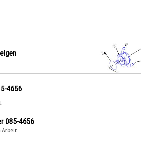
zeigen
85-4656
.
er
085-4656
 Arbeit.