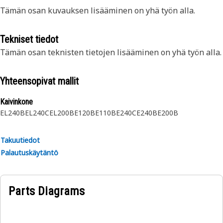
Tämän osan kuvauksen lisääminen on yhä työn alla.
Tekniset tiedot
Tämän osan teknisten tietojen lisääminen on yhä työn alla.
Yhteensopivat mallit
Kaivinkone
EL240B
EL240C
EL200B
E120B
E110B
E240C
E240B
E200B
Takuutiedot
Palautuskäytäntö
Parts Diagrams